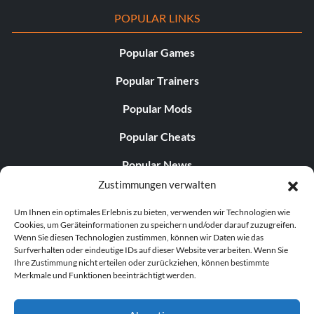
POPULAR LINKS
Popular Games
Popular Trainers
Popular Mods
Popular Cheats
Popular News
Zustimmungen verwalten
Popular Editorials
Um Ihnen ein optimales Erlebnis zu bieten, verwenden wir Technologien wie
Popular Free Games
Cookies, um Geräteinformationen zu speichern und/oder darauf zuzugreifen.
Wenn Sie diesen Technologien zustimmen, können wir Daten wie das
LATEST UPDATES
Surfverhalten oder eindeutige IDs auf dieser Website verarbeiten. Wenn Sie
Ihre Zustimmung nicht erteilen oder zurückziehen, können bestimmte
Merkmale und Funktionen beeinträchtigt werden.
Does This Hire Mean Anything for Tit...