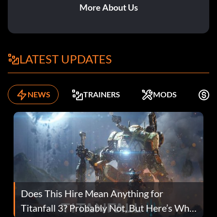
More About Us
LATEST UPDATES
NEWS
TRAINERS
MODS
K
Does This Hire Mean Anything for
Titanfall 3? Probably Not, But Here’s Why