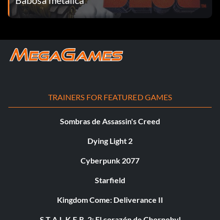
TRAINERS FOR FEATURED GAMES
Sombras de Assassin's Creed
Dying Light 2
Cyberpunk 2077
Starfield
Kingdom Come: Deliverance II
S.T.A.L.K.E.R. 2: El corazón de Chornobyl