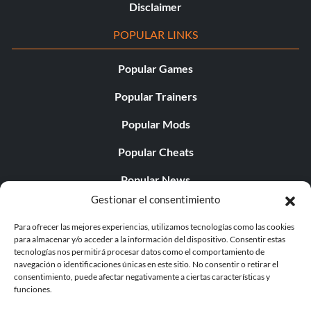
Disclaimer
POPULAR LINKS
Popular Games
Popular Trainers
Popular Mods
Popular Cheats
Popular News
Gestionar el consentimiento
Popular Editorials
Para ofrecer las mejores experiencias, utilizamos tecnologías como las cookies
Popular Free Games
para almacenar y/o acceder a la información del dispositivo. Consentir estas
tecnologías nos permitirá procesar datos como el comportamiento de
LATEST UPDATES
navegación o identificaciones únicas en este sitio. No consentir o retirar el
consentimiento, puede afectar negativamente a ciertas características y
funciones.
Does This Hire Mean Anything for Tit...