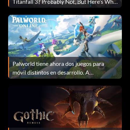
Titanfall 3? Probably Not, But Here’s Why
Fans Are Hopeful
Palworld tiene ahora dos juegos para
móvil distintos en desarrollo. A
continuación te explicamos por qué.