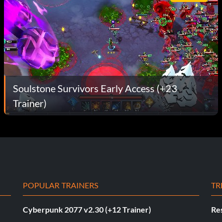
Soulstone Survivors Early Access (+23
Trainer)
POPULAR TRAINERS
TR
Cyberpunk 2077 v2.30 (+12 Trainer)
Res