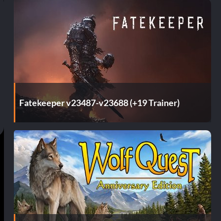
Fatekeeper v23487-v23688 (+19 Trainer)