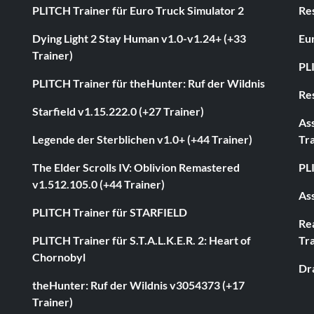
PLITCH Trainer für Euro Truck Simulator 2
Res
Dying Light 2 Stay Human v1.0-v1.24+ (+33
Eur
Trainer)
PL
PLITCH Trainer für theHunter: Ruf der Wildnis
Res
Starfield v1.15.222.0 (+27 Trainer)
As
Legende der Sterblichen v1.0+ (+44 Trainer)
Tra
The Elder Scrolls IV: Oblivion Remastered
PL
v1.512.105.0 (+44 Trainer)
Ass
PLITCH Trainer für STARFIELD
Rea
PLITCH Trainer für S.T.A.L.K.E.R. 2: Heart of
Tra
Chornobyl
Dr
theHunter: Ruf der Wildnis v3054373 (+17
Trainer)