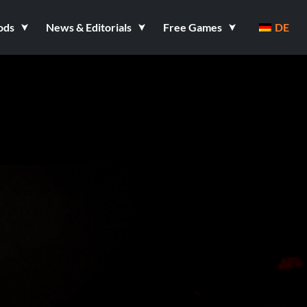
ods
News & Editorials
Free Games
DE