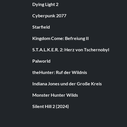
Dying Light 2
Cyberpunk 2077
Starfield
Kingdom Come: Befreiung II
S.T.A.L.K.E.R. 2: Herz von Tschernobyl
Palworld
theHunter: Ruf der Wildnis
Indiana Jones und der Große Kreis
Monster Hunter Wilds
Silent Hill 2 (2024)