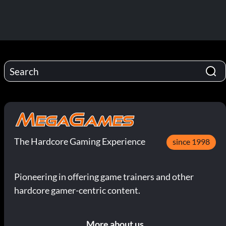
The Hardcore Gaming Experience
since 1998
Pioneering in offering game trainers and other
hardcore gamer-centric content.
More about us