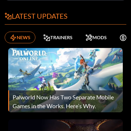
LATEST UPDATES
NEWS
TRAINERS
MODS
K
Palworld Now Has Two Separate Mobile
Games in the Works. Here’s Why.