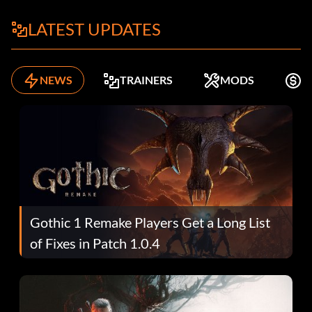
LATEST UPDATES
NEWS
TRAINERS
MODS
K
Gothic 1 Remake Players Get a Long List
of Fixes in Patch 1.0.4