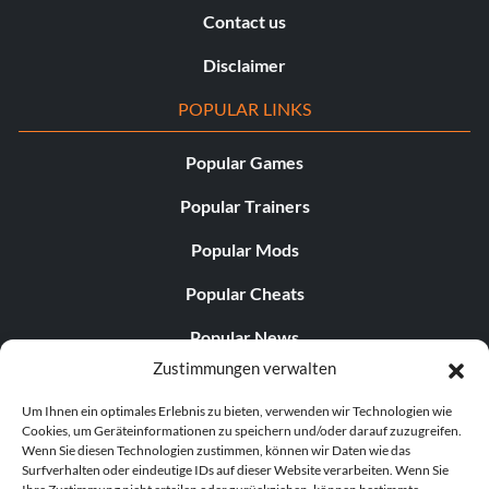
Contact us
Disclaimer
POPULAR LINKS
Popular Games
Popular Trainers
Popular Mods
Popular Cheats
Popular News
Zustimmungen verwalten
Popular Editorials
Um Ihnen ein optimales Erlebnis zu bieten, verwenden wir Technologien wie
Popular Free Games
Cookies, um Geräteinformationen zu speichern und/oder darauf zuzugreifen.
Wenn Sie diesen Technologien zustimmen, können wir Daten wie das
LATEST UPDATES
Surfverhalten oder eindeutige IDs auf dieser Website verarbeiten. Wenn Sie