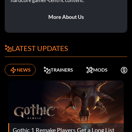
hardcore gamer-centric content.
More About Us
LATEST UPDATES
NEWS
TRAINERS
MODS
K
Gothic 1 Remake Players Get a Long List