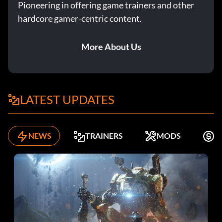
Pioneering in offering game trainers and other
hardcore gamer-centric content.
More About Us
LATEST UPDATES
NEWS
TRAINERS
MODS
K