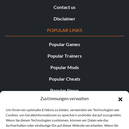
Contact us
Disclaimer
POPULAR LINKS
Popular Games
Popular Trainers
Popular Mods
Popular Cheats
Popular News
Zustimmungen verwalten
Popular Editorials
Um Ihnen ein optimales Erlebnis zu bieten, verwenden wir Technologien wie
Popular Free Games
Cookies, um Geräteinformationen zu speichern und/oder darauf zuzugreifen.
Wenn Sie diesen Technologien zustimmen, können wir Daten wie das
LATEST UPDATES
Surfverhalten oder eindeutige IDs auf dieser Website verarbeiten. Wenn Sie