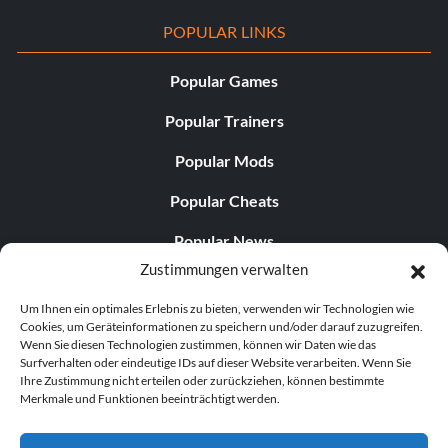
POPULAR LINKS
Popular Games
Popular Trainers
Popular Mods
Popular Cheats
Popular News
Zustimmungen verwalten
Popular Editorials
Um Ihnen ein optimales Erlebnis zu bieten, verwenden wir Technologien wie
Popular Free Games
Cookies, um Geräteinformationen zu speichern und/oder darauf zuzugreifen.
Wenn Sie diesen Technologien zustimmen, können wir Daten wie das
LATEST UPDATES
Surfverhalten oder eindeutige IDs auf dieser Website verarbeiten. Wenn Sie
Ihre Zustimmung nicht erteilen oder zurückziehen, können bestimmte
Merkmale und Funktionen beeinträchtigt werden.
Does This Hire Mean Anything for Tit...