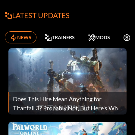
LATEST UPDATES
NEWS
TRAINERS
MODS
K
Does This Hire Mean Anything for
Titanfall 3? Probably Not, But Here’s Why
Fans Are Hopeful