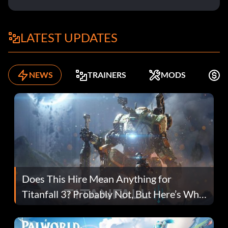
LATEST UPDATES
NEWS
TRAINERS
MODS
K
Does This Hire Mean Anything for
Titanfall 3? Probably Not, But Here’s Why
Fans Are Hopeful