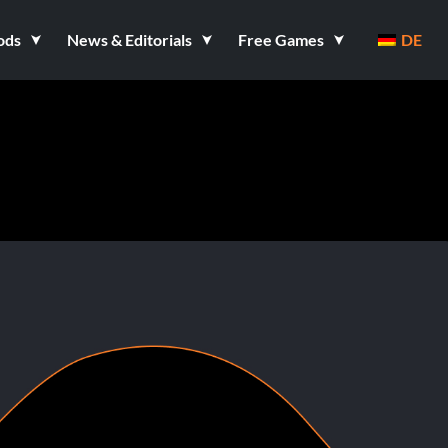
ods
News & Editorials
Free Games
DE