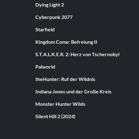
Dying Light 2
Cyberpunk 2077
Starfield
Kingdom Come: Befreiung II
S.T.A.L.K.E.R. 2: Herz von Tschernobyl
Palworld
theHunter: Ruf der Wildnis
Indiana Jones und der Große Kreis
Monster Hunter Wilds
Silent Hill 2 (2024)