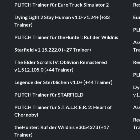
PLITCH Trainer für Euro Truck Simulator 2
Res
Dying Light 2 Stay Human v1.0-v1.24+ (+33
Eur
Trainer)
PL
PLITCH Trainer für theHunter: Ruf der Wildnis
As
Starfield v1.15.222.0 (+27 Trainer)
Tra
The Elder Scrolls IV: Oblivion Remastered
Res
v1.512.105.0 (+44 Trainer)
PL
Legende der Sterblichen v1.0+ (+44 Trainer)
Dyi
PLITCH Trainer für STARFIELD
v1.
PLITCH Trainer für S.T.A.L.K.E.R. 2: Heart of
Ass
Chornobyl
Rea
theHunter: Ruf der Wildnis v3054373 (+17
Tra
Trainer)