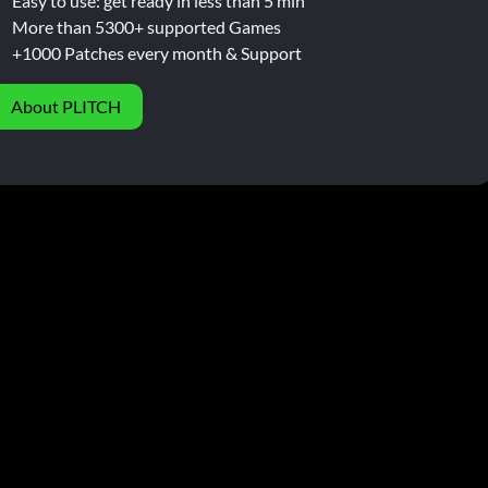
Easy to use: get ready in less than 5 min
More than 5300+ supported Games
+1000 Patches every month & Support
About PLITCH