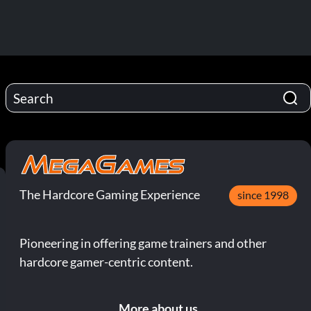
The Hardcore Gaming Experience
since 1998
Pioneering in offering game trainers and other
hardcore gamer-centric content.
More about us