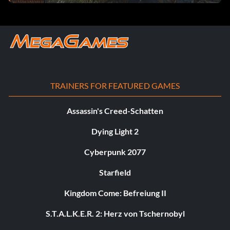
TRAINERS FOR FEATURED GAMES
Assassin's Creed-Schatten
Dying Light 2
Cyberpunk 2077
Starfield
Kingdom Come: Befreiung II
S.T.A.L.K.E.R. 2: Herz von Tschernobyl