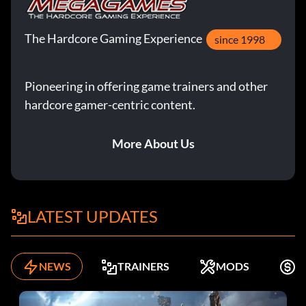
The Hardcore Gaming Experience
since 1998
Pioneering in offering game trainers and other
hardcore gamer-centric content.
More About Us
LATEST UPDATES
NEWS
TRAINERS
MODS
K