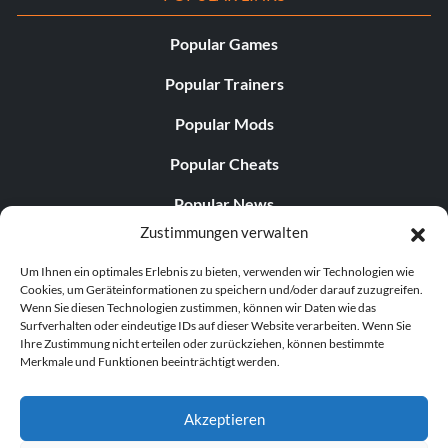
Popular Games
Popular Trainers
Popular Mods
Popular Cheats
Popular News
Zustimmungen verwalten
Popular Editorials
Um Ihnen ein optimales Erlebnis zu bieten, verwenden wir Technologien wie
Popular Free Games
Cookies, um Geräteinformationen zu speichern und/oder darauf zuzugreifen.
Wenn Sie diesen Technologien zustimmen, können wir Daten wie das
LATEST UPDATES
Surfverhalten oder eindeutige IDs auf dieser Website verarbeiten. Wenn Sie
Ihre Zustimmung nicht erteilen oder zurückziehen, können bestimmte
Merkmale und Funktionen beeinträchtigt werden.
Does This Hire Mean Anything for Tit...
Akzeptieren