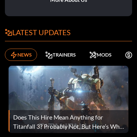
LATEST UPDATES
NEWS
TRAINERS
MODS
K
Does This Hire Mean Anything for
Titanfall 3? Probably Not, But Here’s Why
Fans Are Hopeful