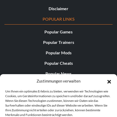
Disclaimer
POPULAR LINKS
Popular Games
Popular Trainers
Popular Mods
Popular Cheats
Popular News
Zustimmungen verwalten
Popular Editorials
Um Ihnen ein optimales Erlebnis zu bieten, verwenden wir Technologien wie
Popular Free Games
Cookies, um Geräteinformationen zu speichern und/oder darauf zuzugreifen.
Wenn Sie diesen Technologien zustimmen, können wir Daten wie das
LATEST UPDATES
Surfverhalten oder eindeutige IDs auf dieser Website verarbeiten. Wenn Sie
Ihre Zustimmung nicht erteilen oder zurückziehen, können bestimmte
Merkmale und Funktionen beeinträchtigt werden.