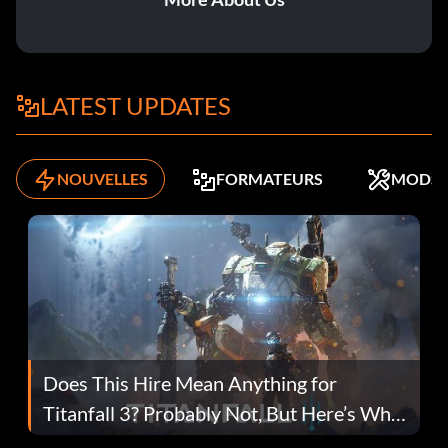
LATEST UPDATES
NOUVELLES
FORMATEURS
MODS
Does This Hire Mean Anything for
Titanfall 3? Probably Not, But Here’s Why
Fans Are Hopeful