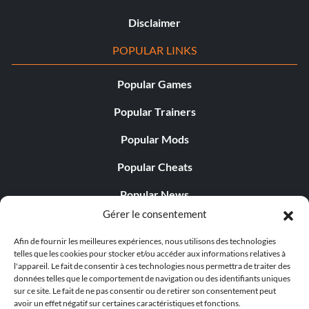
Disclaimer
POPULAR LINKS
Popular Games
Popular Trainers
Popular Mods
Popular Cheats
Popular News
Gérer le consentement
Popular Editorials
Afin de fournir les meilleures expériences, nous utilisons des technologies
Popular Free Games
telles que les cookies pour stocker et/ou accéder aux informations relatives à
l'appareil. Le fait de consentir à ces technologies nous permettra de traiter des
LATEST UPDATES
données telles que le comportement de navigation ou des identifiants uniques
sur ce site. Le fait de ne pas consentir ou de retirer son consentement peut
avoir un effet négatif sur certaines caractéristiques et fonctions.