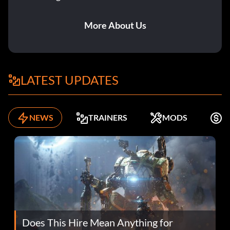
More About Us
LATEST UPDATES
NEWS
TRAINERS
MODS
K
Does This Hire Mean Anything for