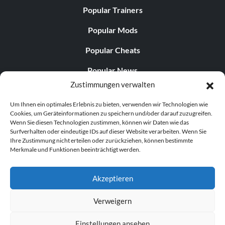
Popular Trainers
Popular Mods
Popular Cheats
Popular News
Zustimmungen verwalten
Popular Editorials
Um Ihnen ein optimales Erlebnis zu bieten, verwenden wir Technologien wie
Popular Free Games
Cookies, um Geräteinformationen zu speichern und/oder darauf zuzugreifen.
Wenn Sie diesen Technologien zustimmen, können wir Daten wie das
LATEST UPDATES
Surfverhalten oder eindeutige IDs auf dieser Website verarbeiten. Wenn Sie
Ihre Zustimmung nicht erteilen oder zurückziehen, können bestimmte
Merkmale und Funktionen beeinträchtigt werden.
Does This Hire Mean Anything for Tit...
Akzeptieren
Verweigern
© 1998–2026 MegaGames.com All rights reserved
Einstellungen ansehen