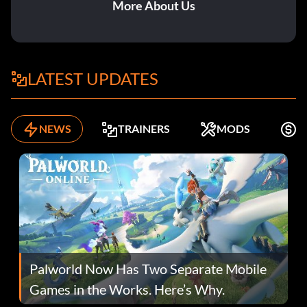
More About Us
LATEST UPDATES
NEWS
TRAINERS
MODS
K
Palworld Now Has Two Separate Mobile
Games in the Works. Here’s Why.