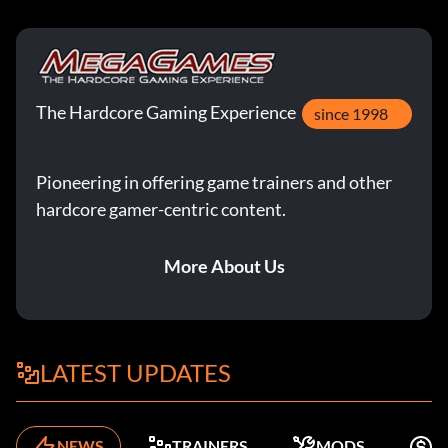
The Hardcore Gaming Experience
since 1998
Pioneering in offering game trainers and other
hardcore gamer-centric content.
More About Us
LATEST UPDATES
NEWS
TRAINERS
MODS
K