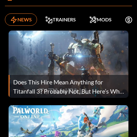
NEWS
TRAINERS
MODS
K
Does This Hire Mean Anything for
Titanfall 3? Probably Not, But Here’s Why
Fans Are Hopeful