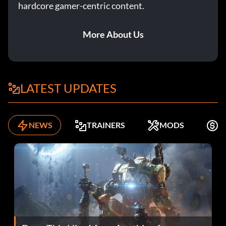
hardcore gamer-centric content.
More About Us
LATEST UPDATES
NEWS
TRAINERS
MODS
K