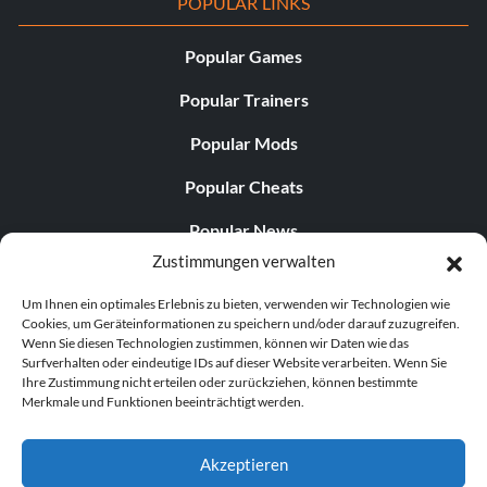
POPULAR LINKS
Popular Games
Popular Trainers
Popular Mods
Popular Cheats
Popular News
Zustimmungen verwalten
Popular Editorials
Um Ihnen ein optimales Erlebnis zu bieten, verwenden wir Technologien wie
Popular Free Games
Cookies, um Geräteinformationen zu speichern und/oder darauf zuzugreifen.
Wenn Sie diesen Technologien zustimmen, können wir Daten wie das
LATEST UPDATES
Surfverhalten oder eindeutige IDs auf dieser Website verarbeiten. Wenn Sie
Ihre Zustimmung nicht erteilen oder zurückziehen, können bestimmte
Merkmale und Funktionen beeinträchtigt werden.
Does This Hire Mean Anything for Tit...
Akzeptieren