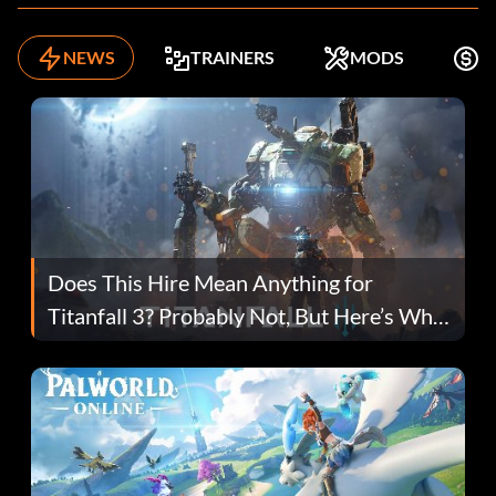
NEWS
TRAINERS
MODS
K
Does This Hire Mean Anything for
Titanfall 3? Probably Not, But Here’s Why
Fans Are Hopeful