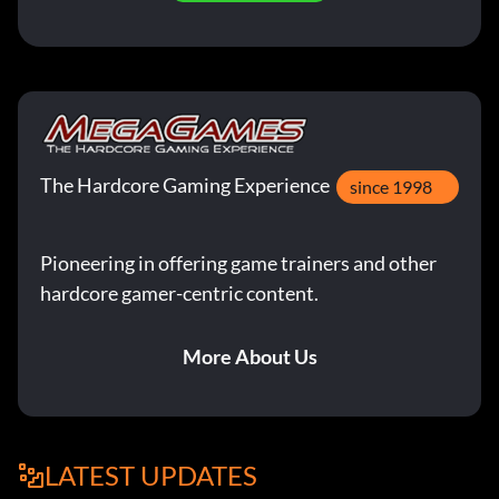
The Hardcore Gaming Experience
since 1998
Pioneering in offering game trainers and other
hardcore gamer-centric content.
More About Us
LATEST UPDATES