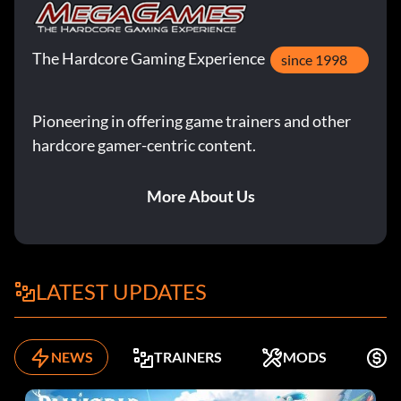
The Hardcore Gaming Experience
since 1998
Pioneering in offering game trainers and other
hardcore gamer-centric content.
More About Us
LATEST UPDATES
NEWS
TRAINERS
MODS
K