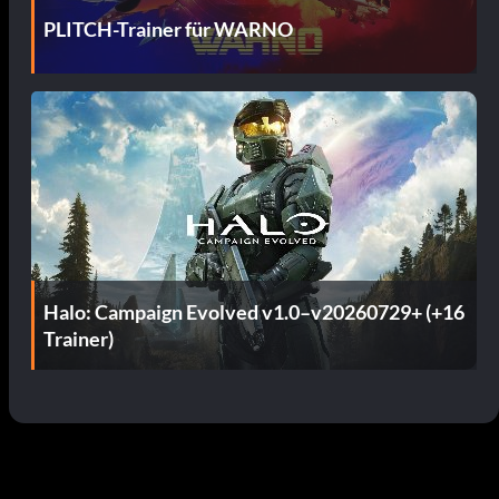
PLITCH-Trainer für WARNO
Halo: Campaign Evolved v1.0–v20260729+ (+16
Trainer)