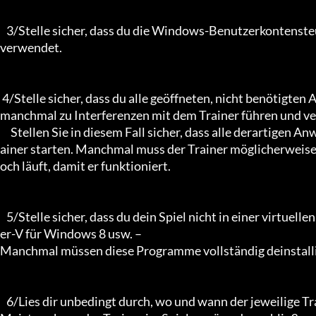
   3/Stelle sicher, dass du die Windows-Benutzerkontensteuerung (UAC) deaktivierst, falls dein Betriebssystem diese 
verwendet.

 4/Stelle sicher, dass du alle geöffneten, nicht benötigten Anwendungen schließt. Hintergrundanwendungen können 
manchmal zu Interferenzen mit dem Trainer führen und ver
     Stellen Sie in diesem Fall sicher, dass alle derartigen Anwendungen geschlossen sind, bevor Sie das Spiel und den Tr
ainer starten. Manchmal muss der Trainer möglicherweise 
och läuft, damit er funktioniert.

   5/Stelle sicher, dass du dein Spiel nicht in einer virtuellen Umgebung ausführst, z. B. Sandboxie, VirtualBox oder Hyp
er-V für Windows 8 usw. –

Manchmal müssen diese Programme vollständig deinstallier
   6/Lies dir unbedingt durch, wo und wann der jeweilige Trainer aktiviert werden muss.
