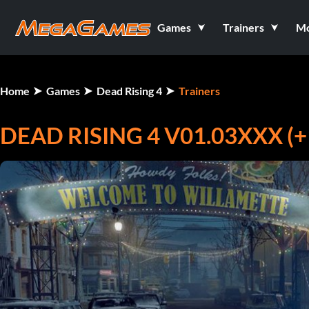
Games
Trainers
M
Home
Games
Dead Rising 4
Trainers
DEAD RISING 4 V01.03XXX (