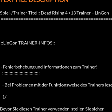
Spiel-/Trainer-Titel:: Dead Rising 4 +13 Trainer – LinGon 

 ==================================================================

 ::LinGon TRAINER-INFOS::

 - Fehlerbehebung und Informationen zum Trainer!

   ::::::::::::::::::::::::::::::

   - Bei Problemen mit der Funktionsweise des Trainers lesen Sie bitte zuerst die folgenden Informationen –

   1/

Bevor Sie diesen Trainer verwenden, stellen Sie sicher,
