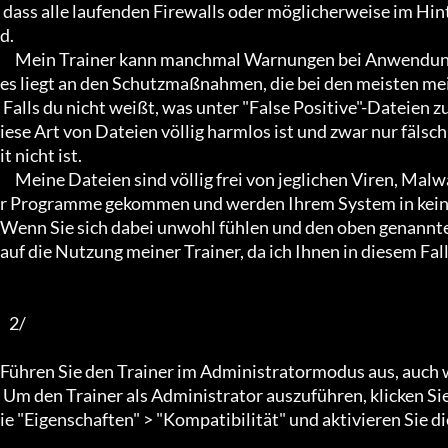
 dass alle laufenden Firewalls oder möglicherweise im Hintergrund ausgeführten Antivirenprogramme deaktiviert sin
d.

     Mein Trainer kann manchmal Warnungen bei Anwendungen wie Antiviren- und Malware-Programmen auslösen; di
es liegt an den Schutzmaßnahmen, die bei den meisten me
 Falls du nicht weißt, was unter "False Positive"-Dateien zu verstehen ist, ist dir möglicherweise nicht bewusst, dass d
iese Art von Dateien völlig harmlos ist und zwar nur fälsch
it nicht ist.

     Meine Dateien sind völlig frei von jeglichen Viren, Malware und Ähnlichem; sie sind nicht einmal in die Nähe solche
r Programme gekommen und werden Ihrem System in keine
Wenn Sie sich dabei unwohl fühlen und den oben genannten
auf die Nutzung meiner Trainer, da ich Ihnen in diesem Fall 
   2/

Führen Sie den Trainer im Administratormodus aus, auch w
 Um den Trainer als Administrator auszuführen, klicken Sie mit der rechten Maustaste auf die Trainer-Datei, wählen S
ie "Eigenschaften" > "Kompatibilität" und aktivieren Sie 