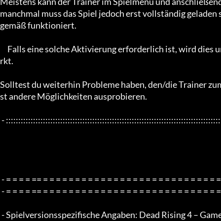
Meistens kann der Trainer im Spielmenü und anschließend i
manchmal muss das Spiel jedoch erst vollständig geladen 
gemäß funktioniert. 

     Falls eine solche Aktivierung erforderlich ist, wird dies unter „Spezifische Hinweise zur Trainer-Aktivierung:“ verme
rkt.

Solltest du weiterhin Probleme haben, den/die Trainer zum 
st andere Möglichkeiten ausprobieren.

 - :::::::::::::::::::::::::::::::::::::::::::::::::::::::::::::::::::::::::::::::::::::::::::::::::::::::::::::::::::::::::::::::

 - = = = = == = = = = = = = = = = = = = = = = = = = = = = = = = = = = = = = =  - -

 - = = = = == = = = = = = = = = = = = = = = = = = = = = = = = = = = = = = = =  -

 - Spielversionsspezifische Angaben: Dead Rising 4 – Games For Windows v0.1.03.xxx – nur x64-Bit
