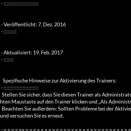
 - ::::::::::::::::::::::::

 - Veröffentlicht: 7. Dez. 2016

 - :::::::::

 - Aktualisiert: 19. Feb. 2017

 - :::::::

   Spezifische Hinweise zur Aktivierung des Trainers:

 - ::::::::::::::::::::::::

  Stellen Sie sicher, dass Sie diesen Trainer als Administrator im Administratormodus ausführen, indem Sie mit der rec
hten Maustaste auf den Trainer klicken und „Als Administ
  Beachten Sie außerdem: Sollten Probleme bei der Aktivierung des Trainers auftreten, starten Sie bitte Ihren PC neu 
und versuchen Sie es erneut.

 - = = = = == = = = = = = = = = = = = = = = = = = = = = = = = = = = = = = = =  -
