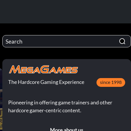
The Hardcore Gaming Experience
since 1998
Pioneering in offering game trainers and other
hardcore gamer-centric content.
More about us