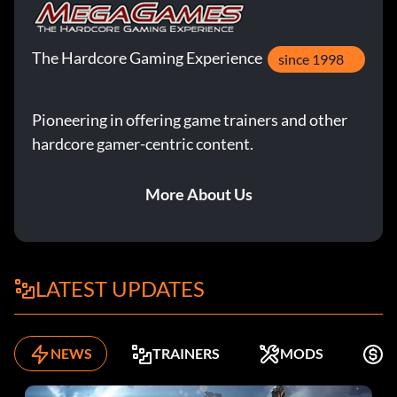
The Hardcore Gaming Experience
since 1998
Pioneering in offering game trainers and other
hardcore gamer-centric content.
More About Us
LATEST UPDATES
NEWS
TRAINERS
MODS
K