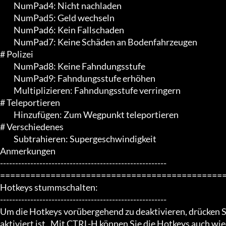
	 NumPad4: Nicht nachladen

	 NumPad5: Geld wechseln

	 NumPad6: Kein Fallschaden

	 NumPad7: Keine Schäden an Bodenfahrzeugen

# Polizei

	 NumPad8: Keine Fahndungsstufe

	 NumPad9: Fahndungsstufe erhöhen

	 Multiplizieren: Fahndungsstufe verringern

# Teleportieren

	 Hinzufügen: Zum Wegpunkt teleportieren

# Verschiedenes

	 Subtrahieren: Supergeschwindigkeit

Anmerkungen

-------------------------------------------------------

=============================================
Hotkeys stummschalten:

-------------------------------------------------------

Um die Hotkeys vorübergehend zu deaktivieren, drücken S
aktiviert ist.  Mit CTRL-H können Sie die Hotkeys auch wied