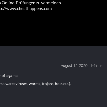
m Online-Prüfungen zu vermeiden.

http://www.cheathappens.com
August 12, 2020 - 1:49p.m.
 of a game.
lware (viruses, worms, trojans, bots etc.).