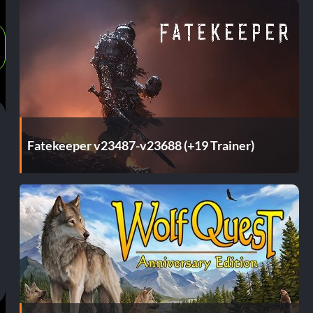
Fatekeeper v23487-v23688 (+19 Trainer)