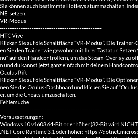
Sie können auch bestimmte Hotkeys stummschalten, indem
NE' setzen.

VR-Modus

-------------------------------------------------------

HTC Vive

Klicken Sie auf die Schaltfläche "VR-Modus". Die Trainer-
en Sie den Trainer wie gewohnt mit Ihrer Tastatur. Setzen 
nü" auf den Handcontrollern, um das Steam-Overlay zu öff
n und du kannst jetzt ganz einfach mit deinem Handcontro
Oculus Rift

Klicken Sie auf die Schaltfläche "VR-Modus". Die Optionen
nen Sie das Oculus-Dashboard und klicken Sie auf "Oculus
er, um die Cheats umzuschalten.

Fehlersuche

-------------------------------------------------------

Voraussetzungen:

Windows 10 v1603 64-Bit oder höher (32-Bit wird NICHT u
.NET Core Runtime 3.1 oder höher: https://dotnet.micro