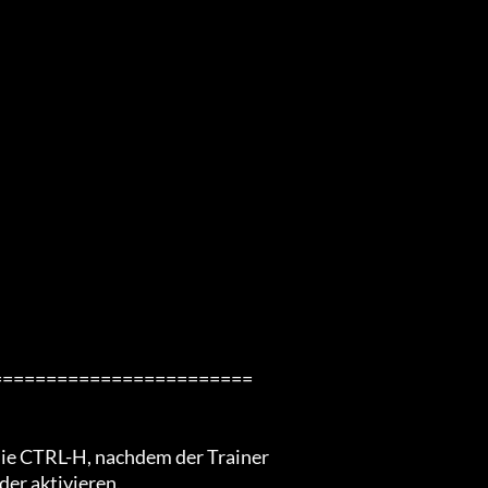
=======================

ie CTRL-H, nachdem der Trainer

er aktivieren.
