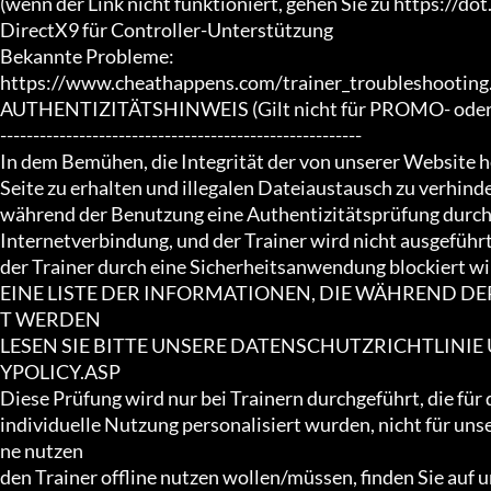
(wenn der Link nicht funktioniert, gehen Sie zu https://dot.
DirectX9 für Controller-Unterstützung

Bekannte Probleme:

https://www.cheathappens.com/trainer_troubleshooting.
AUTHENTIZITÄTSHINWEIS (Gilt nicht für PROMO- oder F
-------------------------------------------------------

In dem Bemühen, die Integrität der von unserer Website 
Seite zu erhalten und illegalen Dateiaustausch zu verhinder
während der Benutzung eine Authentizitätsprüfung durch. 
Internetverbindung, und der Trainer wird nicht ausgeführ
der Trainer durch eine Sicherheitsanwendung blockiert wir
EINE LISTE DER INFORMATIONEN, DIE WÄHREND D
T WERDEN

LESEN SIE BITTE UNSERE DATENSCHUTZRICHTLINI
YPOLICY.ASP

Diese Prüfung wird nur bei Trainern durchgeführt, die für 
individuelle Nutzung personalisiert wurden, nicht für un
ne nutzen

den Trainer offline nutzen wollen/müssen, finden Sie auf 