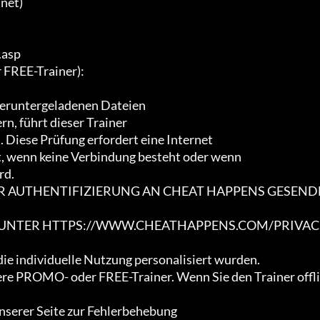
net)

asp

REE-Trainer):

heruntergeladenen Dateien

n, führt dieser Trainer

Diese Prüfung erfordert eine Internet

t, wenn keine Verbindung besteht oder wenn

d.

ER AUTHENTIFIZIERUNG AN CHEAT HAPPENS GESEND
E UNTER HTTPS://WWW.CHEATHAPPENS.COM/PRIVAC
die individuelle Nutzung personalisiert wurden.

sere PROMO- oder FREE-Trainer. Wenn Sie den Trainer offli
unserer Seite zur Fehlerbehebung
