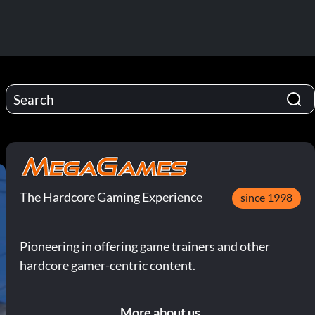
The Hardcore Gaming Experience
since 1998
Pioneering in offering game trainers and other
hardcore gamer-centric content.
More about us