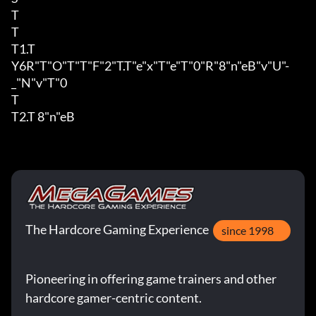
T

T

T1.T 

Y6R"T"O"T"T"F"2"T.T"e"x"T"e"T"0"R"8"n"eB"v"U"-
_"N"v"T"0

T

T2.T 8"n"eB
The Hardcore Gaming Experience
since 1998
Pioneering in offering game trainers and other
hardcore gamer-centric content.