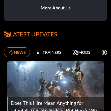
More About Us
LATEST UPDATES
NEWS
TRAINERS
MODS
K
Does This Hire Mean Anything for
Titanfall 3? Probably Not, But Here’s Why