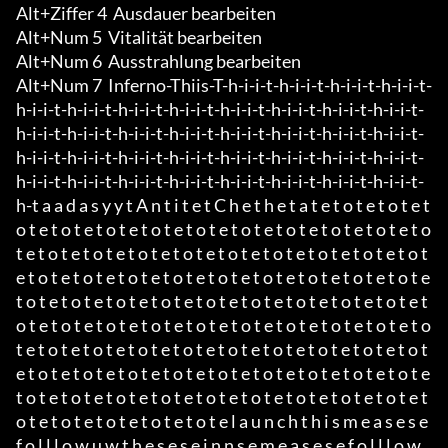
Alt+Ziffer 4  Ausdauer bearbeiten 

Alt+Num 5  Vitalität bearbeiten 

Alt+Num 6  Ausstrahlung bearbeiten 

Alt+Num 7  Inferno-Thiis-T-h-i-i-t-h-i-i-t-h-i-i-t-h-i-i-t-
h-i-i-t-h-i-i-t-h-i-i-t-h-i-i-t-h-i-i-t-h-i-i-t-h-i-i-t-h-i-i-t-
h-i-i-t-h-i-i-t-h-i-i-t-h-i-i-t-h-i-i-t-h-i-i-t-h-i-i-t-h-i-i-t-
h-i-i-t-h-i-i-t-h-i-i-t-h-i-i-t-h-i-i-t-h-i-i-t-h-i-i-t-h-i-i-t-
h-i-i-t-h-i-i-t-h-i-i-t-h-i-i-t-h-i-i-t-h-i-i-t-h-i-i-t-h-i-i-t-
h-t a a d a s y y t A n t i t e t C h e t h e t a t e t o t e t o t e t 
o t e t o t e t o t e t o t e t o t e t o t e t o t e t o t e t o t e t o 
t e t o t e t o t e t o t e t o t e t o t e t o t e t o t e t o t e t o t 
e t o t e t o t e t o t e t o t e t o t e t o t e t o t e t o t e t o t e 
t o t e t o t e t o t e t o t e t o t e t o t e t o t e t o t e t o t e t 
o t e t o t e t o t e t o t e t o t e t o t e t o t e t o t e t o t e t o 
t e t o t e t o t e t o t e t o t e t o t e t o t e t o t e t o t e t o t 
e t o t e t o t e t o t e t o t e t o t e t o t e t o t e t o t e t o t e 
t o t e t o t e t o t e t o t e t o t e t o t e t o t e t o t e t o t e t 
o t e t o t e t o t e t o t e t o t e l a u n c h t h i s m e a s e s e 
f o l l l o w u w t h e s e s e i n n s e m e a s e s e f o l l l o w 