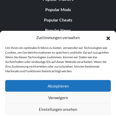
Popular Mods
Popular Cheats
Popular News
Zustimmungen verwalten
Popular Editorials
Um Ihnen ein optimales Erlebnis zu bieten, verwenden wir Technologien wie
Popular Free Games
Cookies, um Geräteinformationen zu speichern und/oder darauf zuzugreifen.
Wenn Sie diesen Technologien zustimmen, können wir Daten wie das
LATEST UPDATES
Surfverhalten oder eindeutige IDs auf dieser Website verarbeiten. Wenn Sie
Ihre Zustimmung nicht erteilen oder zurückziehen, können bestimmte
Merkmale und Funktionen beeinträchtigt werden.
Does This Hire Mean Anything for Tit...
Akzeptieren
Verweigern
© 1998–2026 MegaGames.com All rights reserved
Einstellungen ansehen
Privacy Policy
Terms of Service
Manage Cookie