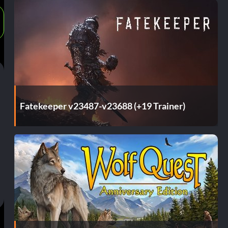
Fatekeeper v23487-v23688 (+19 Trainer)