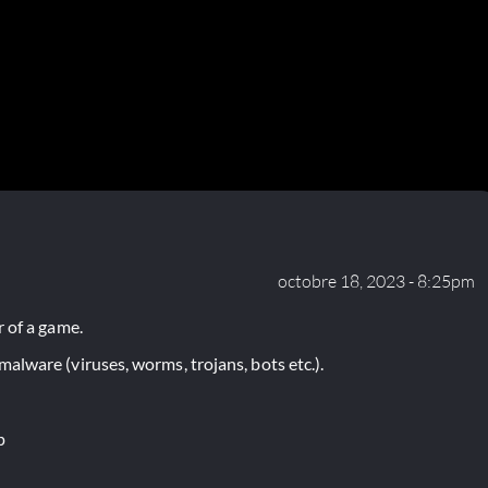
octobre 18, 2023 - 8:25pm
 of a game.
lware (viruses, worms, trojans, bots etc.).
p