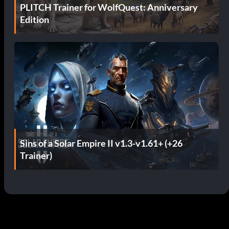
PLITCH Trainer for WolfQuest: Anniversary
Edition
Sins of a Solar Empire II v1.3-v1.61+ (+26
Trainer)