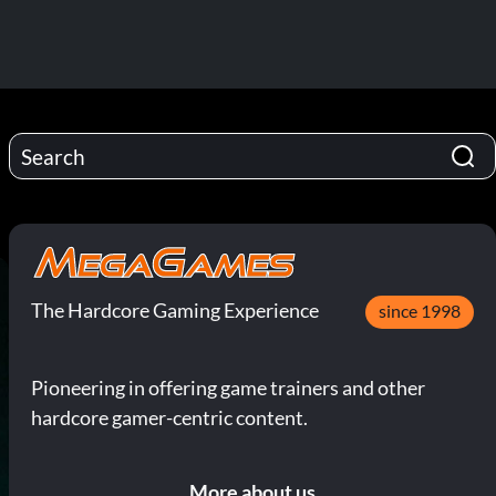
The Hardcore Gaming Experience
since 1998
Pioneering in offering game trainers and other
hardcore gamer-centric content.
More about us