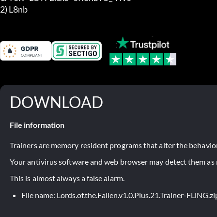
2) L8nb
DOWNLOAD
File information
Trainers are memory resident programs that alter the behavior
Your antivirus software and web browser may detect them as ma
This is almost always a false alarm.
File name: Lords.of.the.Fallen.v1.0.Plus.21.Trainer-FLiNG.zi