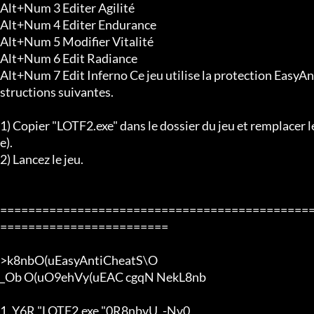
Alt+Num 3 Editer Agilité

Alt+Num 4 Editer Endurance

Alt+Num 5 Modifier Vitalité

Alt+Num 6 Edit Radiance

Alt+Num 7 Edit Inferno Ce jeu utilise la protection EasyAnti
structions suivantes.

1) Copier "LOTF2.exe" dans le dossier du jeu et remplacer le 
e).

2) Lancez le jeu.

============================================
========================

>k8nbO(uEasyAntiCheatS\O

_Ob O(uO9ehVy(uEAC cgqN NekL8nb

1. Y6R "LOTF2.exe "0R8nbvU_-Nv0
