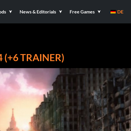
ods
News & Editorials
Free Games
DE
4 (+6 TRAINER)