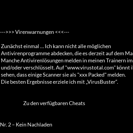
--->>> Virenwarnungen <<<--- 

 Zunächst einmal … Ich kann nicht alle möglichen 

 Antivirenprogramme abdecken, die es derzeit auf dem Markt gibt. 

 Manche Antivirenlösungen melden in meinen Trainern immer einen Virus. Alle meine Trainer sind gepackt 

 und/oder verschlüsselt. Auf "www.virustotal.com" könnt ihr 

 sehen, dass einige Scanner sie als "xxx Packed" melden. 

 Die besten Ergebnisse erziele ich mit „VirusBuster“.           

                          Zu den verfügbaren Cheats

Nr. 2 – Kein Nachladen 
