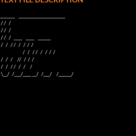
_______    ______________________ 

 / /   / 

 / /   / 

 / /   /   ____    ____    ______ 

 /   /   / /   /   /  /  /  

                         /   /   / /   /   /  /  /

 /   /   /     //   /  /  /

 /   /   / /   /   /     /

 \__/   /___/____ __/   /___/     /______/
