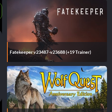
Fatekeeper v23487-v23688 (+19 Trainer)