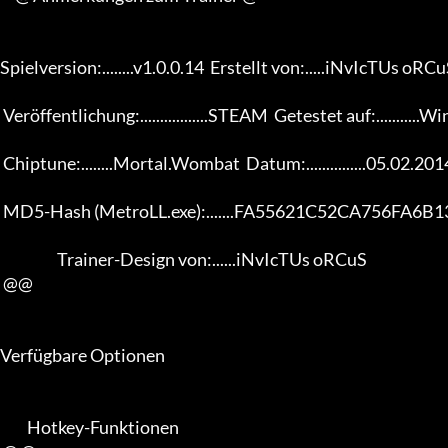
Spielversion:........v1.0.0.14  Erstellt von:.....iNvIcTUs oRCuS
 Veröffentlichung:.................STEAM  Getestet auf:...........Win 7 x64 

 Chiptune:........Mortal.Wombat  Datum:...............05.02.2014 

 MD5-Hash (MetroLL.exe):.......FA55621C52CA756FA6B132F3DE90454C 

                   Trainer-Design von:......iNvIcTUs oRCuS 

 @@

Verfügbare Optionen 

         Hotkey-Funktionen 
