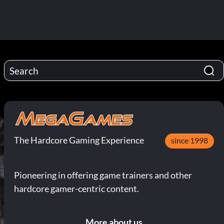
The Hardcore Gaming Experience
since 1998
Pioneering in offering game trainers and other
hardcore gamer-centric content.
More about us