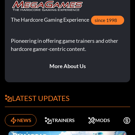
The Hardcore Gaming Experience
since 1998
Pioneering in offering game trainers and other
hardcore gamer-centric content.
More About Us
LATEST UPDATES
NEWS
TRAINERS
MODS
K