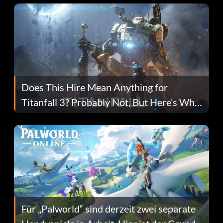
Does This Hire Mean Anything for
Titanfall 3? Probably Not, But Here’s Why
Fans Are Hopeful
Für „Palworld“ sind derzeit zwei separate