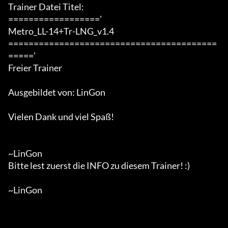
Trainer Datei Titel:

=================='

Metro_LL-14+Tr-LNG_v1.4

=========================================
====='

Freier Trainer

Ausgebildet von: LinGon

Vielen Dank und viel Spaß!

~LinGon

Bitte lest zuerst die INFO zu diesem Trainer! :)

~LinGon