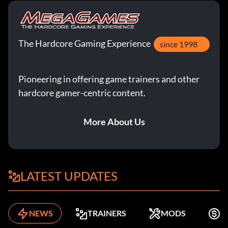
The Hardcore Gaming Experience
since 1998
Pioneering in offering game trainers and other
hardcore gamer-centric content.
More About Us
LATEST UPDATES
NEWS
TRAINERS
MODS
K