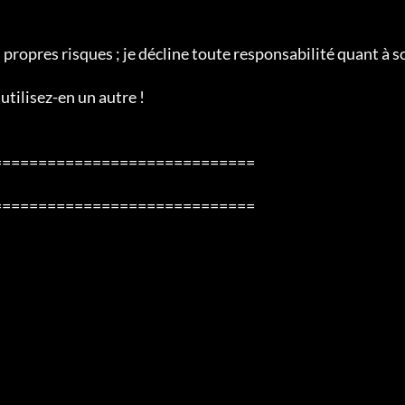
s propres risques ; je décline toute responsabilité quant à s
utilisez-en un autre !

============================

============================
