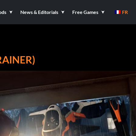
ods
News & Editorials
Free Games
FR
RAINER)