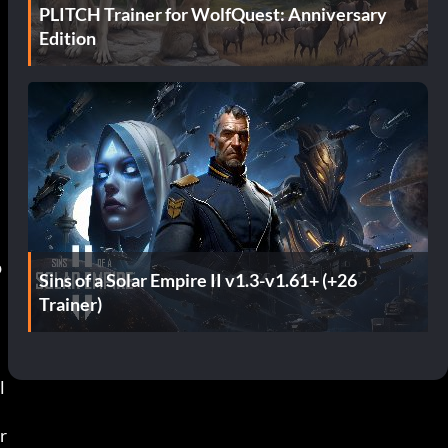
PLITCH Trainer for WolfQuest: Anniversary
Edition
p
Sins of a Solar Empire II v1.3-v1.61+ (+26
Trainer)
l
 