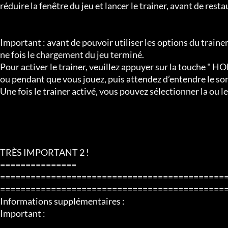
réduire la fenêtre du jeu et lancer le trainer, avant de restaur
Important : avant de pouvoir utiliser les options du trainer,
ne fois le chargement du jeu terminé. 

Pour activer le trainer, veuillez appuyer sur la touche " HO
ou pendant que vous jouez, puis attendez d’entendre le son 
Une fois le trainer activé, vous pouvez sélectionner la ou l
TRÈS IMPORTANT 2 !

===============

============================================
=============================================
Informations supplémentaires :

Important : 
