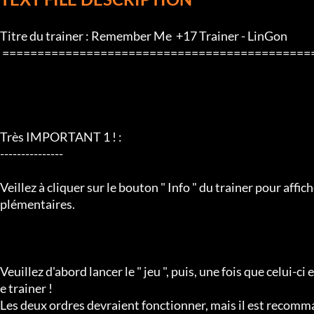
Titre du trainer : Remember Me  +17 Trainer - LinGon 

 ==================================================================

Très IMPORTANT 1 ! :

---------------

Veillez à cliquer sur le bouton " Info " du trainer pour affic
plémentaires.

Veuillez d'abord lancer le " jeu ", puis, une fois que celui-ci
e trainer !

Les deux ordres devraient fonctionner, mais il est recomman