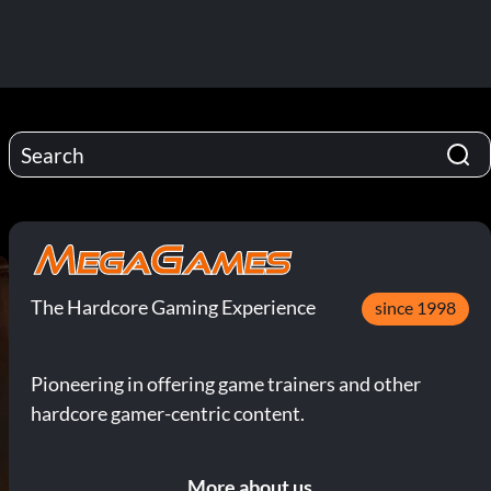
The Hardcore Gaming Experience
since 1998
Pioneering in offering game trainers and other
hardcore gamer-centric content.
More about us