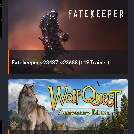
Fatekeeper v23487-v23688 (+19 Trainer)