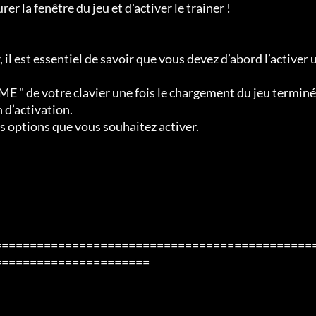
er la fenêtre du jeu et d'activer le trainer !

 il est essentiel de savoir que vous devez d’abord l’activer 
ME " de votre clavier une fois le chargement du jeu terminé 
d’activation.

es options que vous souhaitez activer.

=============================================
=====================
