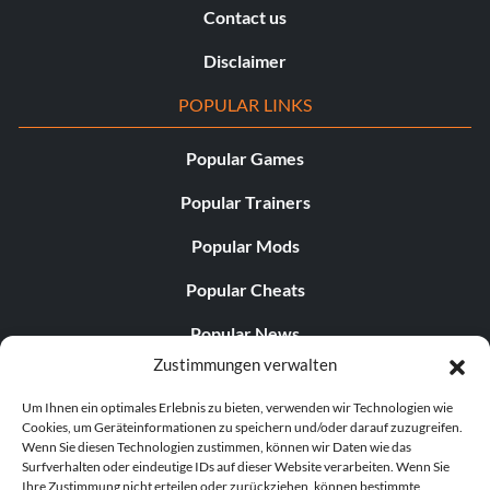
Contact us
Disclaimer
POPULAR LINKS
Popular Games
Popular Trainers
Popular Mods
Popular Cheats
Popular News
Zustimmungen verwalten
Popular Editorials
Um Ihnen ein optimales Erlebnis zu bieten, verwenden wir Technologien wie
Popular Free Games
Cookies, um Geräteinformationen zu speichern und/oder darauf zuzugreifen.
Wenn Sie diesen Technologien zustimmen, können wir Daten wie das
LATEST UPDATES
Surfverhalten oder eindeutige IDs auf dieser Website verarbeiten. Wenn Sie
Ihre Zustimmung nicht erteilen oder zurückziehen, können bestimmte