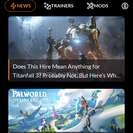
NEWS
TRAINERS
MODS
K
Does This Hire Mean Anything for
Titanfall 3? Probably Not, But Here’s Why
Fans Are Hopeful