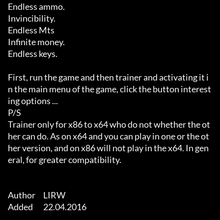
Endless ammo. 

Invincibility. 

Endless Mts 

Infinite money. 

Endless keys. 

First, run the game and then trainer and activating it i
n the main menu of the game, click the button interest
ing options ...  

P/S 

Trainer only for x86 to x64 who do not whether the ot
her can do. As on x64 and you can play in one or the ot
her version, and on x86 will not play in the x64. In gen
eral, for greater compatibility. 

Author	LIRW

Added	22.04.2016