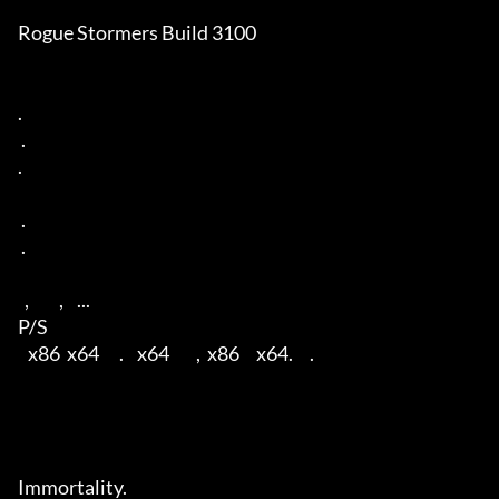
Rogue Stormers Build 3100

. 

 . 

. 

 . 

 . 

  ,         ,    ...  

P/S 

   x86  x64      .    x64        ,  x86     x64.     . 

Immortality. 
