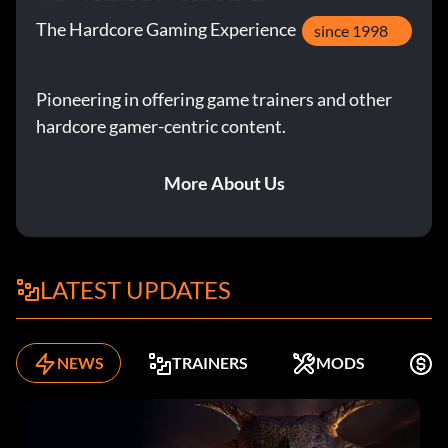
The Hardcore Gaming Experience
since 1998
Pioneering in offering game trainers and other
hardcore gamer-centric content.
More About Us
LATEST UPDATES
NEWS
TRAINERS
MODS
K