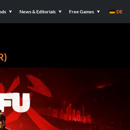
ods
News & Editorials
Free Games
DE
R)