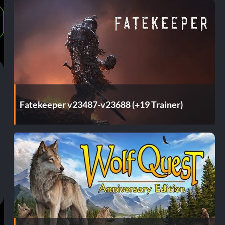
Fatekeeper v23487-v23688 (+19 Trainer)