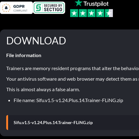
DOWNLOAD
File information
Trainers are memory resident programs that alter the behavior
Your antivirus software and web browser may detect them as ma
This is almost always a false alarm.
File name: Sifu.v1.5-v1.24.Plus.14.Trainer-FLiNG.zip
Sifu.v1.5-v1.24.Plus.14.Trainer-FLiNG.zip