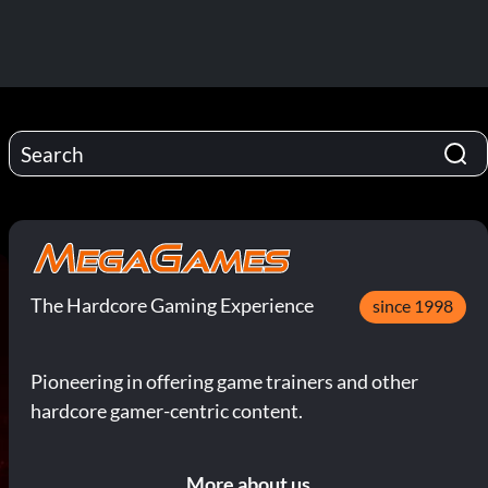
The Hardcore Gaming Experience
since 1998
Pioneering in offering game trainers and other
hardcore gamer-centric content.
More about us