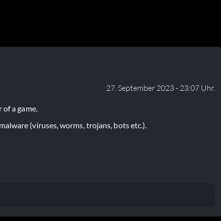
27. September 2023 - 23:07 Uhr.
 of a game.
lware (viruses, worms, trojans, bots etc.).