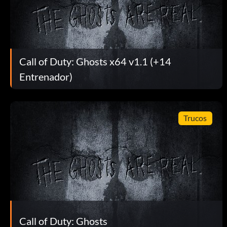
Objetivo: Derribar helicópteros con misiles a distancia 3/3.
Historias de fantasmas (Bronce)
Objetivo: Escapar. (Completa "Historias de fantasmas" en cua
Call of Duty: Ghosts x64 v1.1 (+14
Entrenador)
Ponte feo antes de tiempo (Bronce)
Objetivo: A-10 ametrallar 50 enemigos
Trucos
Moliendo (Bronce)
Objetivo: Completar la sección de la consola en el primer in
Regreso a casa (Bronce)
Call of Duty: Ghosts