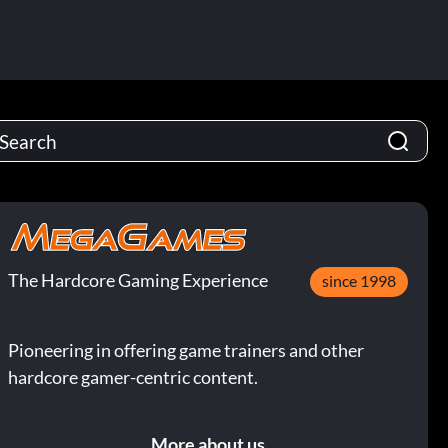
The Hardcore Gaming Experience
since 1998
Pioneering in offering game trainers and other
hardcore gamer-centric content.
More about us