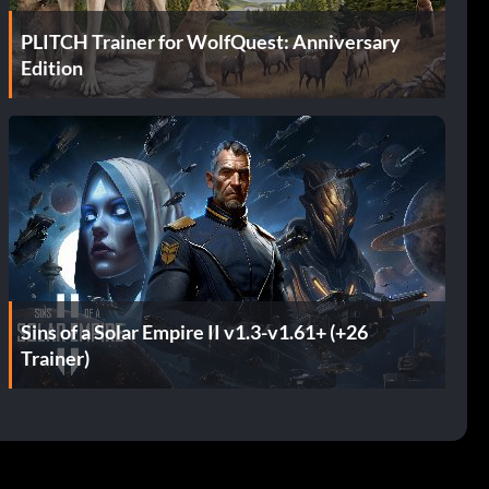
PLITCH Trainer for WolfQuest: Anniversary
Edition
Sins of a Solar Empire II v1.3-v1.61+ (+26
Trainer)