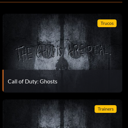
Trucos
Call of Duty: Ghosts
Trainers