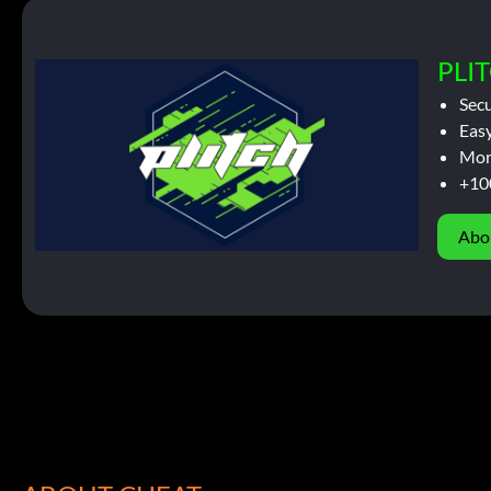
PLIT
Sec
Easy
Mor
+10
Abo