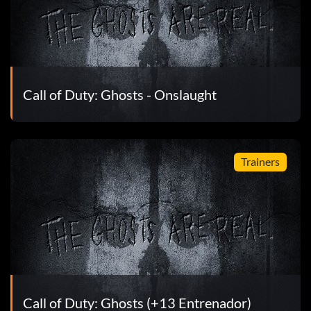
lquier dificultad).
Call of Duty: Ghosts - Onslaught
Trainers
tento.
Call of Duty: Ghosts (+13 Entrenador)