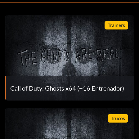
Trainers
alquier dificultad).
a.
Call of Duty: Ghosts x64 (+16 Entrenador)
 la Federación" en cualquier dificultad).
Trucos