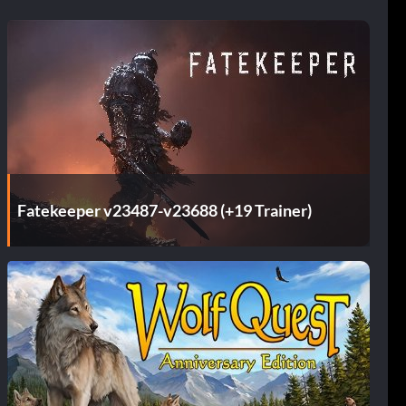
Fatekeeper v23487-v23688 (+19 Trainer)