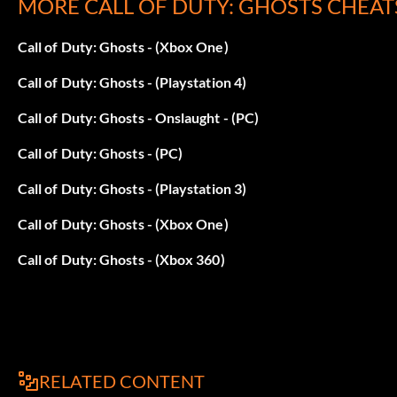
MORE CALL OF DUTY: GHOSTS CHEAT
Objetivo: Atrapar fotocopiadora con la cara
Call of Duty: Ghosts - (Xbox One)
Reloj (Bronce)
Call of Duty: Ghosts - (Playstation 4)
Objetivo: Hackear el sistema (Completa "Clockwork" en cual
Call of Duty: Ghosts - Onslaught - (PC)
Call of Duty: Ghosts - (PC)
Engranaje en la máquina (Bronce)
Call of Duty: Ghosts - (Playstation 3)
Objetivo: Mata a 5 enemigos sin ser detectado antes de infil
Call of Duty: Ghosts - (Xbox One)
Call of Duty: Ghosts - (Xbox 360)
David y Goliat (Bronce)
Objetivo: Derribar el LCS a la primera.
Congelación (Bronce)
RELATED CONTENT