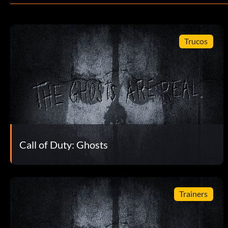
Objetivo: Tirar 8 vehículos en agujeros de hielo.
Fin del trayecto (Bronce)
Trucos
Objetivo: Asaltar la fábrica (Completa "End of the Line" en cu
El final de tu cuerda (Bronce)
Objetivo: Cortar una cuerda de garfio con un enemigo en ell
Call of Duty: Ghosts
Día de la Federación (Bronce)
Objetivo: Reunir información sobre Rorke. (Completa "Día de
Trainers
Fly-by-wire (Bronce)