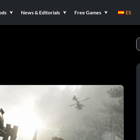
ods
News & Editorials
Free Games
ES