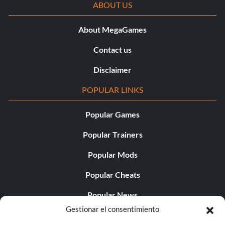
ABOUT US
Flotar como una mariposa
About MegaGames
Objetivo: Flota como una mariposa - Mata a 10 atacantes
Contact us
inmediatamente después de escapar de su cuerpo a cuerpo
Disclaimer
De plata:
POPULAR LINKS
Popular Games
Hacia el vacío
Popular Trainers
Objetivo: Completar Into the Void
Popular Mods
Campamento
Popular Cheats
Popular News
Objetivo: Completar el campamento de ruptura
Gestionar el consentimiento
Popular Editorials