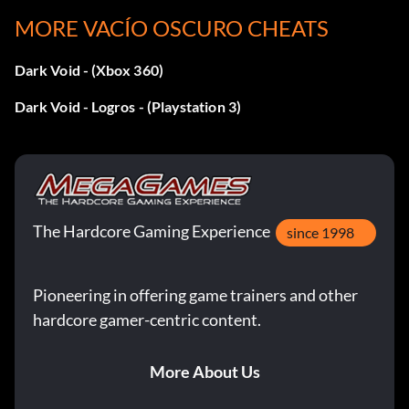
MORE VACÍO OSCURO CHEATS
Objetivo: Completar Los Supervivientes
Dark Void - (Xbox 360)
Fuga de la cárcel
Dark Void - Logros - (Playstation 3)
Objetivo: Completar la fuga de la prisión
Defender el Arca
The Hardcore Gaming Experience
since 1998
Objetivo: Completar la defensa del Arca
Pioneering in offering game trainers and other
El Coleccionista
hardcore gamer-centric content.
Objetivo: Completar El Coleccionista
More About Us
La revuelta