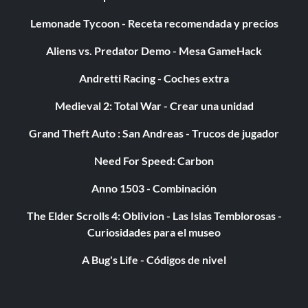
segundos
Lemonade Tycoon - Receta recomendada y precios
No son galletas de la fortuna
Aliens vs. Predator Demo - Mesa GameHack
Andretti Racing - Coches extra
Objetivo: Those Aren�t Fortune Cookies - Pisar 10
babosas
Medieval 2: Total War - Crear una unidad
Grand Theft Auto : San Andreas - Trucos de jugador
Maestro de armas
Need For Speed: Carbon
Objetivo: Maestro de armas - Mata a un enemigo con cada
Anno 1503 - Combinación
arma
The Elder Scrolls 4: Oblivion - Las Islas Temblorosas -
Curiosidades para el museo
I�m a Rocketman, Baby
A Bug's Life - Códigos de nivel
Objetivo: I�m a Rocketman, Baby - Realiza 100 maniobras
especiales con el cohete.