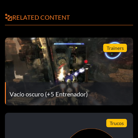
Objetivo: Fuegos artificiales - Mata a 10 enemigos
haciendo explotar un trozo de dinamita en el aire
RELATED CONTENT
Mojarse los pies
Objetivo: Mojarse los pies - Zumbar el agua
Trainers
99 globos rojos
Objetivo: 99 globos rojos - Mata a 10 enemigos mientras
están en una burbuja antigravedad.
Vacío oscuro (+5 Entrenador)
Asesino del Cliffhanger
Objetivo: Cliffhanger Killer - Mata a 50 enemigos en
Trucos
cobertura vertical