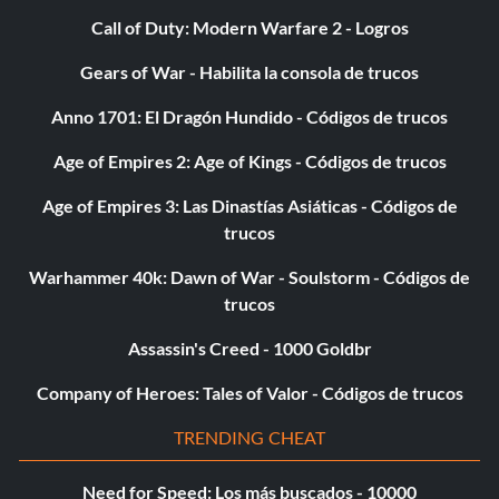
Objetivo: Limpieza en el pasillo tres - Mata a 100 enemigos
Call of Duty: Modern Warfare 2 - Logros
con disparos a la cabeza
Gears of War - Habilita la consola de trucos
Anno 1701: El Dragón Hundido - Códigos de trucos
Rochambeau, yo voy primero
Age of Empires 2: Age of Kings - Códigos de trucos
Objetivo: Rochambeau, yo primero - Mata a 50 enemigos
con ataques cuerpo a cuerpo
Age of Empires 3: Las Dinastías Asiáticas - Códigos de
trucos
Especial Luz Azul
Warhammer 40k: Dawn of War - Soulstorm - Códigos de
trucos
Objetivo: Especial Luz Azul - Mata a 3 enemigos con una
Assassin's Creed - 1000 Goldbr
granada
Company of Heroes: Tales of Valor - Códigos de trucos
Matanza
TRENDING CHEAT
Objetivo: Killing Spree - Mata a 10 enemigos en 60
Need for Speed: Los más buscados - 10000