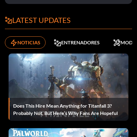
Objetivo: Completar La Revuelta
LATEST UPDATES
Querido diario
NOTICIAS
ENTRENADORES
MODS
Objetivo: Querido Diario - Encontrar un diario
El aprendiz de Tesla
Objetivo: Tesla�s Apprentice - Mejora de la primera arma
Grand Theft... ¿OVNI?
Does This Hire Mean Anything for Titanfall 3?
Probably Not, But Here’s Why Fans Are Hopeful
Objetivo: Gran robo... ¿OVNI? - Secuestrado 20 ovnis
Suerte ciega