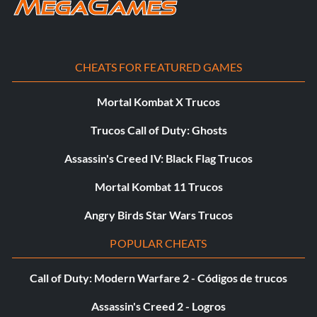
Objetivo: Tendedero de cohetes - Realiza un combate
cuerpo a cuerpo justo después de apagar los propulsores
del paquete de cohetes.
CHEATS FOR FEATURED GAMES
Mortal Kombat X Trucos
Velocidad terminal
Trucos Call of Duty: Ghosts
Objetivo: Velocidad terminal - Caída libre durante 10
segundos
Assassin's Creed IV: Black Flag Trucos
Mortal Kombat 11 Trucos
El Centro Squishy
Angry Birds Star Wars Trucos
Objetivo: The Squishy Center - Mata a un Sarpa pilotando
POPULAR CHEATS
un Archon
Call of Duty: Modern Warfare 2 - Códigos de trucos
Limpieza en el pasillo tres
Assassin's Creed 2 - Logros