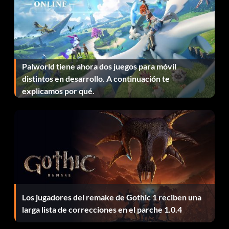
Objetivo: Suerte ciega - Mata a uno de cada soldado de
infantería enemigo usando fuego ciego.
Palworld tiene ahora dos juegos para móvil
Capitán del barco
distintos en desarrollo. A continuación te
explicamos por qué.
Objetivo: Capitán del barco - Destruye 10 aviones
enemigos mientras el tuyo está en llamas
Olvidé mi cable de remolque
Objetivo: Olvidé mi cable de remolque - Vuela a través de
las piernas de un arconte
Los jugadores del remake de Gothic 1 reciben una
Fuegos artificiales
larga lista de correcciones en el parche 1.0.4