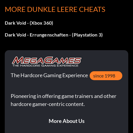
MORE DUNKLE LEERE CHEATS
Zielsetzung: Die Überlebenden vervollständigen
Dark Void - (Xbox 360)
Flucht aus dem Gefängnis
Dark Void - Errungenschaften - (Playstation 3)
Zielsetzung: Beenden Sie die Flucht aus dem Gefängnis
Die Verteidigung der Arche
The Hardcore Gaming Experience
since 1998
Zielsetzung: Die Verteidigung der Arche abschließen
Pioneering in offering game trainers and other
Der Sammler
hardcore gamer-centric content.
Zielsetzung: Den Sammler abschließen
More About Us
Die Revolte