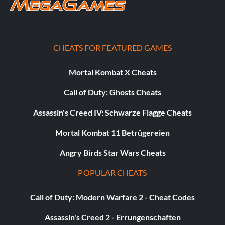
Objective: Rocket Clothesline – Perform a melee right after
turning off rocket pack thrusters
CHEATS FOR FEATURED GAMES
Endgeschwindigkeit
Mortal Kombat X Cheats
Zielsetzung: Endgeschwindigkeit - Freier Fall für 10
Sekunden
Call of Duty: Ghosts Cheats
Assassin's Creed IV: Schwarze Flagge Cheats
Das Squishy Center
Mortal Kombat 11 Betrügereien
Zielsetzung: Das Squishy Center - Töte einen Sarpa, der
Angry Birds Star Wars Cheats
einen Archon steuert
POPULAR CHEATS
Aufräumen in Gang drei
Call of Duty: Modern Warfare 2 - Cheat Codes
Zielsetzung: Aufräumen in Gang drei - Töte 100 Gegner mit
Assassin's Creed 2 - Errungenschaften
Kopfschüssen