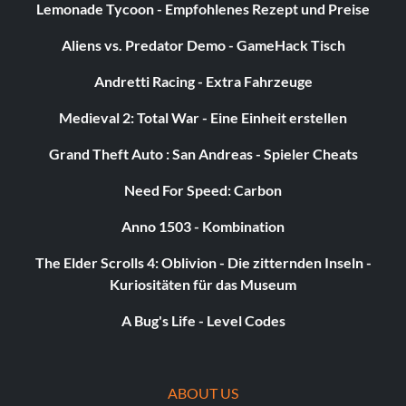
Lemonade Tycoon - Empfohlenes Rezept und Preise
Those Aren�t Fortune Cookies
Aliens vs. Predator Demo - GameHack Tisch
Objective: Those Aren�t Fortune Cookies – Step on 10
Andretti Racing - Extra Fahrzeuge
slugs
Medieval 2: Total War - Eine Einheit erstellen
Waffenmeister
Grand Theft Auto : San Andreas - Spieler Cheats
Objective: Master of Arms – Kill an enemy with every
Need For Speed: Carbon
weapon
Anno 1503 - Kombination
The Elder Scrolls 4: Oblivion - Die zitternden Inseln -
I�m a Rocketman, Baby
Kuriositäten für das Museum
Objective: I�m a Rocketman, Baby – Perform 100 special
A Bug's Life - Level Codes
maneuvers while using the rocket pack
Schweben wie ein Schmetterling
ABOUT US