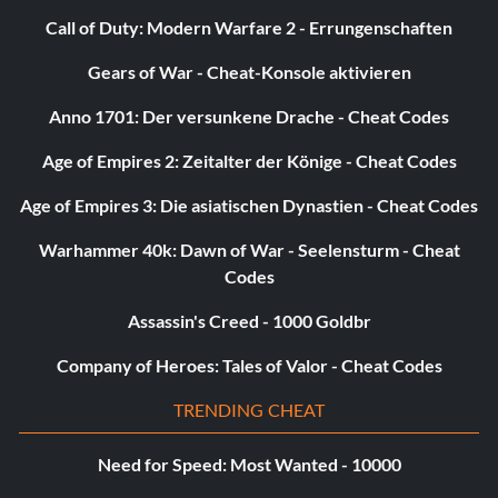
Call of Duty: Modern Warfare 2 - Errungenschaften
Rochambeau, ich gehe zuerst
Gears of War - Cheat-Konsole aktivieren
Anno 1701: Der versunkene Drache - Cheat Codes
Zielsetzung: Rochambeau, ich gehe zuerst - Töte 50 Gegner
mit Nahkampfangriffen
Age of Empires 2: Zeitalter der Könige - Cheat Codes
Age of Empires 3: Die asiatischen Dynastien - Cheat Codes
Blaues Licht Spezial
Warhammer 40k: Dawn of War - Seelensturm - Cheat
Zielsetzung: Blaulicht-Spezial - Töte 3 Feinde mit einer
Codes
Granate
Assassin's Creed - 1000 Goldbr
Company of Heroes: Tales of Valor - Cheat Codes
Amoklauf
TRENDING CHEAT
Zielsetzung: Tötungsorgie - Töte 10 Feinde innerhalb von
60 Sekunden
Need for Speed: Most Wanted - 10000