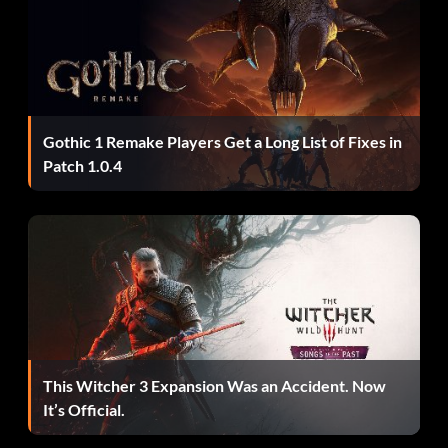
Zielsetzung: Blindes Glück - Töte je einen feindlichen
Fußsoldaten mit blindem Feuer.
Kapitän des Schiffes
Gothic 1 Remake Players Get a Long List of Fixes in
Patch 1.0.4
Zielsetzung: Kapitän des Schiffes - Zerstöre 10 feindliche
Flugzeuge, während deines in Flammen steht.
Abschleppseil vergessen
Objective: Forgot My Tow Cable – Fly through an
Archon�s legs
This Witcher 3 Expansion Was an Accident. Now
Feuerwerk
It’s Official.