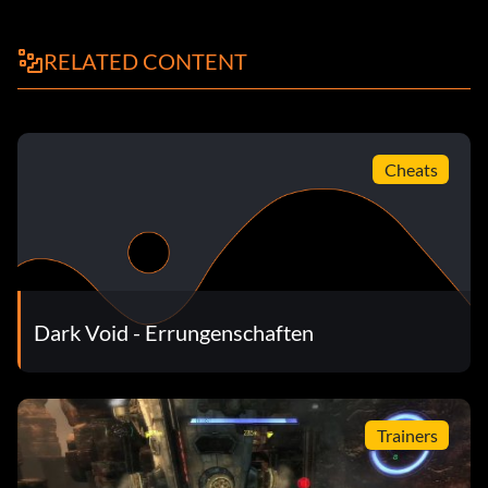
Objective: Fireworks – Kill 10 enemies by exploding a piece
of dynamite in the air
RELATED CONTENT
Machen Sie sich die Füße nass
Zielsetzung: Mach dir die Füße nass - Raus aus dem Wasser
Cheats
99 rote Luftballons
Ziel: 99 rote Ballons - Töte 10 Gegner, während sie sich in
einer Anti-Schwerkraft-Blase befinden.
Dark Void - Errungenschaften
Cliffhanger-Killer
Zielsetzung: Cliffhanger-Killer - Töten Sie 50 Feinde aus
Trainers
einer vertikalen Deckung heraus.