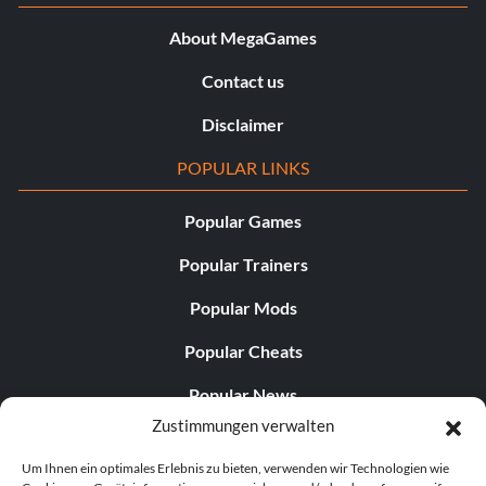
Objective: Float Like a Butterfly – Kill 10 attackers
About MegaGames
immediately after escaping from their melee
Contact us
Disclaimer
Silber:
POPULAR LINKS
In die Leere
Popular Games
Zielsetzung: Beende Into the Void
Popular Trainers
Popular Mods
Breaking Camp
Popular Cheats
Zielsetzung: Breaking Camp abschließen
Popular News
Zustimmungen verwalten
Popular Editorials
Turm der Rückkehr
Um Ihnen ein optimales Erlebnis zu bieten, verwenden wir Technologien wie
Popular Free Games