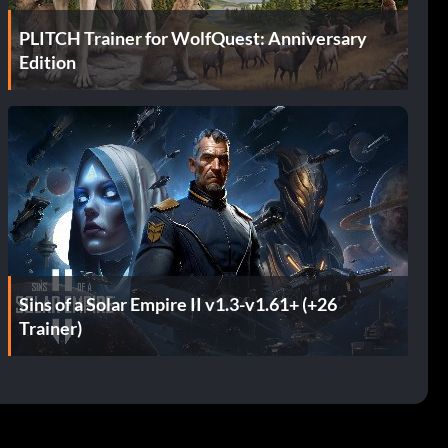
PLITCH Trainer for WolfQuest: Anniversary
Edition
Sins of a Solar Empire II v1.3-v1.61+ (+26
Trainer)