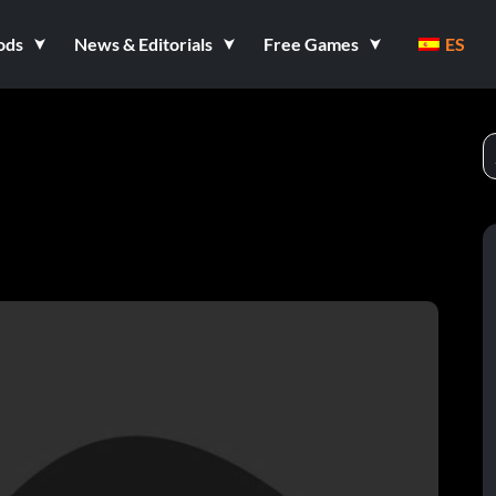
ods
News & Editorials
Free Games
ES