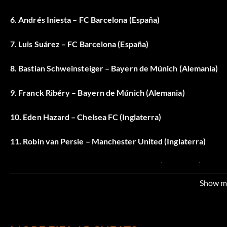
6. Andrés Iniesta – FC Barcelona (España)
7. Luis Suárez – FC Barcelona (España)
8. Bastian Schweinsteiger – Bayern de Múnich (Alemania)
9. Franck Ribéry – Bayern de Múnich (Alemania)
10. Eden Hazard – Chelsea FC (Inglaterra)
11. Robin van Persie – Manchester United (Inglaterra)
12. Radamel Falcao – Manchester United (Inglaterra)
Show m
13. Philipp Lahm – Bayern de Múnich (Alemania)
14. Gareth Bale – Real Madrid (España)