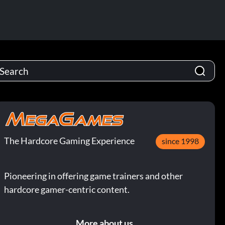
The Hardcore Gaming Experience
since 1998
Pioneering in offering game trainers and other
hardcore gamer-centric content.
More about us