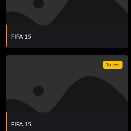
24. Sergio Agüero – Manchester City (Inglaterra)
25. Ángel Di María – Manchester United (Inglaterra)
26. Marco Reus – Borussia Dortmund (Alemania)
FIFA 15
27. Thomas Müller – Bayern de Múnich (Alemania)
28. Mesut Özil – Arsenal (Inglaterra)
Trucos
29. Mats Hummels – Borussia Dortmund (Alemania)
30. Neymar Jr. – FC Barcelona (España)
31. Thibaut Courtois – Chelsea FC (Inglaterra)
32. James Rodríguez – Real Madrid (España)
FIFA 15
33. Edinson Cavani – París Saint-Germain (Francia)