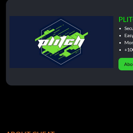
PLIT
Sec
Easy
Mor
+10
Abo