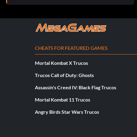
34. Petr ?ech – Chelsea FC (Inglaterra)
35. Arturo Vidal – Juventus FC (Italia)
36. Toni Kroos – Real Madrid (España)
CHEATS FOR FEATURED GAMES
37. Diego Costa – Chelsea FC (Inglaterra)
Mortal Kombat X Trucos
38. Mario Götze – Bayern de Múnich (Alemania)
Trucos Call of Duty: Ghosts
39. Carlos Tevez – Juventus (Italia)
Assassin's Creed IV: Black Flag Trucos
Mortal Kombat 11 Trucos
40. Karim Benzema – Real Madrid (España)
Angry Birds Star Wars Trucos
41. Juan Mata – Manchester United (Inglaterra)
42. Jérôme Boateng – Bayern de Múnich (Alemania)