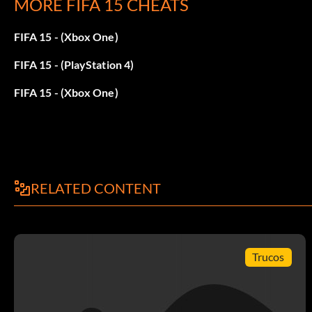
MORE FIFA 15 CHEATS
15. Sergio Ramos – Real Madrid (España)
FIFA 15 - (Xbox One)
16. Thiago Silva – París Saint-Germain (Francia)
FIFA 15 - (PlayStation 4)
17. David Silva – Manchester City (Inglaterra)
FIFA 15 - (Xbox One)
18. Luka Modrić – Real Madrid (España)
19. Robert Lewandowski – Bayern de Múnich (Alemania)
20. Vincent Kompany – Manchester City (Inglaterra)
RELATED CONTENT
21. Xavi – FC Barcelona (España)
22. Yaya Touré – Manchester City (Inglaterra)
Trucos
23. Wayne Rooney – Manchester United (Inglaterra)