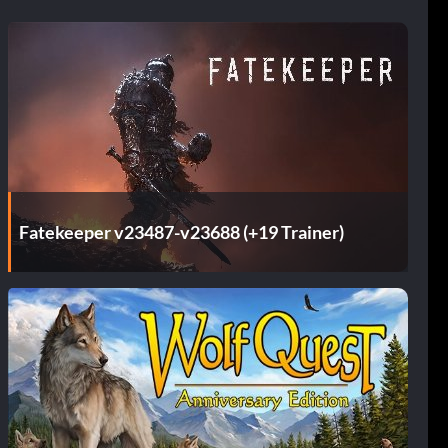
Fatekeeper v23487-v23688 (+19 Trainer)