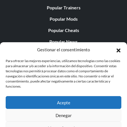
Popular Trainers
Popular Mods
Popular Cheats
Popular News
Gestionar el consentimiento
Popular Editorials
Para ofrecer las mejores experiencias, utilizamos tecnologías como las cookies
Popular Free Games
para almacenar y/o acceder a la información del dispositivo. Consentir estas
tecnologías nos permitirá procesar datos como el comportamiento de
LATEST UPDATES
navegación o identificaciones únicas en este sitio. No consentir o retirar el
consentimiento, puede afectar negativamente a ciertas características y
funciones.
Does This Hire Mean Anything for Tit...
Acepte
Denegar
© 1998 - 2026 MegaGames.com All rights reserved