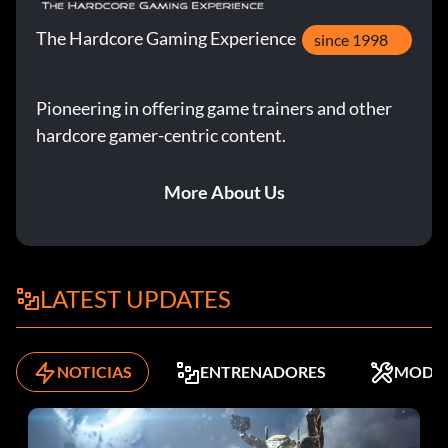
Prince of Persia (Platino)
The Hardcore Gaming Experience
since 1998
Objetivo: Obtener todos los demás trofeos
Pioneering in offering game trainers and other
hardcore gamer-centric content.
More About Us
LATEST UPDATES
NOTICIAS
ENTRENADORES
MODS