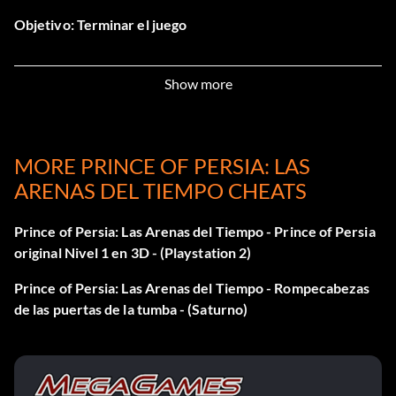
Objetivo: Terminar el juego
Guerrero de la arena (Oro)
Show more
Objetivo: Matar a 300 enemigos
MORE PRINCE OF PERSIA: LAS
Maestro del juego (Oro)
ARENAS DEL TIEMPO CHEATS
Objetivo: Completa el juego rebobinando el tiempo menos
Prince of Persia: Las Arenas del Tiempo - Prince of Persia
de 20 veces
original Nivel 1 en 3D - (Playstation 2)
Prince of Persia: Las Arenas del Tiempo - Rompecabezas
Recolector de arena (Oro)
de las puertas de la tumba - (Saturno)
Objetivo: Recoger las 48 nubes de arena