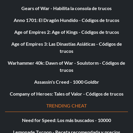
Gears of War - Habilita la consola de trucos
Objetivo: Conseguir 150 muertes con armas enemigas.
Anno 1701: El Dragón Hundido - Códigos de trucos
Lengua en la mejilla
Age of Empires 2: Age of Kings - Códigos de trucos
Recompensa: 5 puntos
Age of Empires 3: Las Dinastías Asiáticas - Códigos de
trucos
Objetivo: Matar a un enemigo con la cabeza de un
Warhammer 40k: Dawn of War - Soulstorm - Códigos de
enemigo.
trucos
Assassin's Creed - 1000 Goldbr
Cabeza a la llegada
Company of Heroes: Tales of Valor - Códigos de trucos
Recompensa: 10 puntos
TRENDING CHEAT
Objetivo: Conseguir 50 muertes con cabezas enemigas.
Need for Speed: Los más buscados - 10000
You Got Red on You
Lemonade Tycoon - Receta recomendada y precios