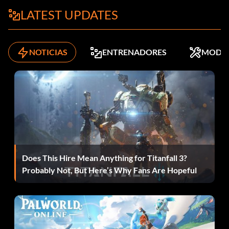
Objetivo: Completar la Fase 8: Reflejos en la sangre.
LATEST UPDATES
Pira de los condenados
NOTICIAS
ENTRENADORES
MODS
Recompensa: 50 puntos
Objetivo: Completar la fase 10: La novia de mimbre.
La novia de los corruptos
Recompensa: 100 puntos
Does This Hire Mean Anything for Titanfall 3?
Objetivo: Completa el juego en cualquier dificultad.
Probably Not, But Here’s Why Fans Are Hopeful
Camino con la muerte
Recompensa: 110 puntos