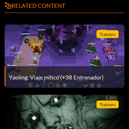
Navaja del Infierno
RELATED CONTENT
Recompensa: 5 puntos
Objetivo: Conseguir 100 muertes con Splatter Slash.
Trainers
Debe matar
Recompensa: 5 puntos
Objetivo: Mata a un enemigo con Splatter Smash.
Yaoling: Viaje mítico (+38 Entrenador)
Aguacero de sangre
Trainers
Recompensa: 5 puntos
Objetivo: Consigue 100 muertes con Splatter Smash.