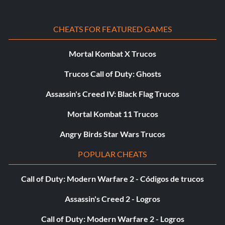
Objetivo: Conseguir 50 muertes con armas no carnosas.
CHEATS FOR FEATURED GAMES
Triunfo del hierro
Mortal Kombat X Trucos
Recompensa: 15 puntos
Trucos Call of Duty: Ghosts
Objetivo: Conseguir 500 muertes con armas no carnosas.
Assassin's Creed IV: Black Flag Trucos
Nos vemos en la Fiesta
Mortal Kombat 11 Trucos
Angry Birds Star Wars Trucos
Recompensa: 5 puntos
POPULAR CHEATS
Objetivo: Matar a un enemigo con el brazo de un enemigo.
Call of Duty: Modern Warfare 2 - Códigos de trucos
Ningún muerto más
Assassin's Creed 2 - Logros
Recompensa: 10 puntos
Call of Duty: Modern Warfare 2 - Logros