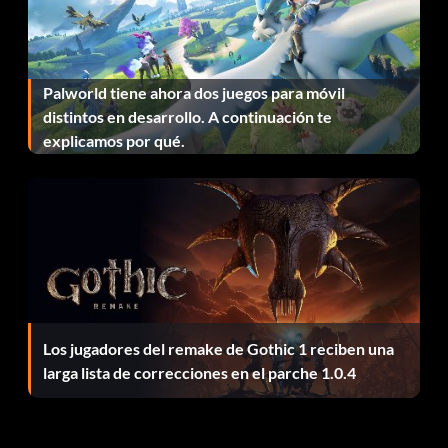
Objetivo: Completa el juego en dificultad "Salvaje" (o más
difícil).
Palworld tiene ahora dos juegos para móvil
distintos en desarrollo. A continuación te
Sueños de los muertos
explicamos por qué.
Recompensa: 120 puntos
Objetivo: Completa el juego en dificultad "Brutal".
La muerte llegó arrasando
Recompensa: 5 puntos
Los jugadores del remake de Gothic 1 reciben una
larga lista de correcciones en el parche 1.0.4
Objetivo: Mata a un enemigo con un Tajo de Salpicadura.