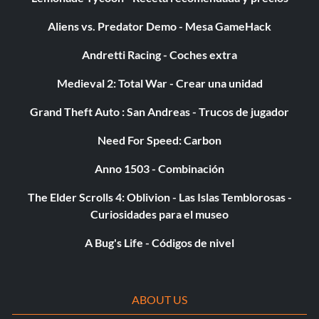
Aliens vs. Predator Demo - Mesa GameHack
Recompensa: 5 puntos
Andretti Racing - Coches extra
Objetivo: Aplastar a un enemigo en una pared con un
arma.
Medieval 2: Total War - Crear una unidad
Grand Theft Auto : San Andreas - Trucos de jugador
Sangre y relámpagos
Need For Speed: Carbon
Recompensa: 5 puntos
Anno 1503 - Combinación
Objetivo: Aplasta a 100 enemigos en una pared con un
The Elder Scrolls 4: Oblivion - Las Islas Temblorosas -
arma.
Curiosidades para el museo
A Bug's Life - Códigos de nivel
El más negro de los domingos
Recompensa: 10 puntos
ABOUT US