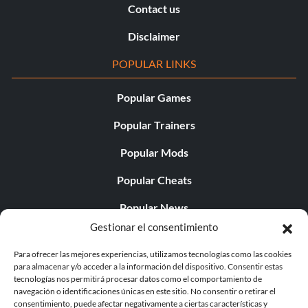
Contact us
Disclaimer
POPULAR LINKS
Popular Games
Popular Trainers
Popular Mods
Popular Cheats
Popular News
Gestionar el consentimiento
Popular Editorials
Para ofrecer las mejores experiencias, utilizamos tecnologías como las cookies
Popular Free Games
para almacenar y/o acceder a la información del dispositivo. Consentir estas
tecnologías nos permitirá procesar datos como el comportamiento de
LATEST UPDATES
navegación o identificaciones únicas en este sitio. No consentir o retirar el
consentimiento, puede afectar negativamente a ciertas características y