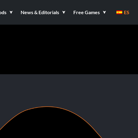
ods
News & Editorials
Free Games
ES