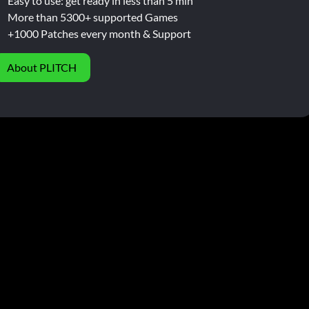
Easy to use: get ready in less than 5 min
More than 5300+ supported Games
+1000 Patches every month & Support
About PLITCH