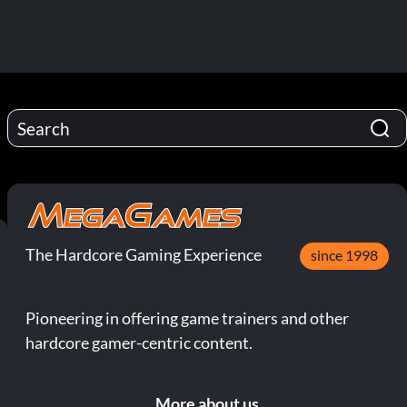
The Hardcore Gaming Experience
since 1998
Pioneering in offering game trainers and other
hardcore gamer-centric content.
More about us