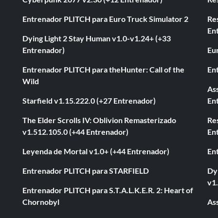
Entrenador PLITCH para Euro Truck Simulator 2
Re
En
Dying Light 2 Stay Human v1.0-v1.24+ (+33
Entrenador)
Eur
Entrenador PLITCH para theHunter: Call of the
En
Wild
As
Starfield v1.15.222.0 (+27 Entrenador)
En
The Elder Scrolls IV: Oblivion Remasterizado
Res
v1.512.105.0 (+44 Entrenador)
En
Leyenda de Mortal v1.0+ (+44 Entrenador)
En
Entrenador PLITCH para STARFIELD
Dyi
v1
Entrenador PLITCH para S.T.A.L.K.E.R. 2: Heart of
Chornobyl
As