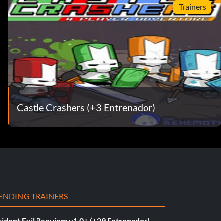
Trainers
Castle Crashers (+3 Entrenador)
ENDING TRAINERS
sident Evil Requiem v1.0+ (+29 Entrenador)