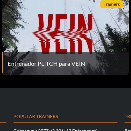
Trainers
Entrenador PLITCH para VEIN
POPULAR TRAINERS
TR
Cyberpunk 2077 v2.30 (+12 Entrenador)
Re