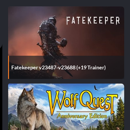
Fatekeeper v23487-v23688 (+19 Trainer)