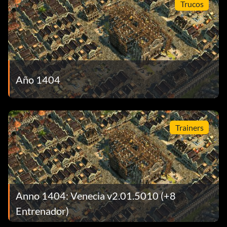
Trucos
Año 1404
Trainers
Anno 1404: Venecia v2.01.5010 (+8
Entrenador)