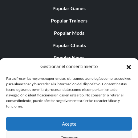
Popular Games
Popular Trainers
Popular Mods
Popular Cheats
Popular News
Gestionar el consentimiento
Popular Editorials
Para ofrecer las mejores experiencias, utilizamos tecnologías como las cookies
Popular Free Games
para almacenar y/o acceder a la información del dispositivo. Consentir estas
tecnologías nos permitirá procesar datos como el comportamiento de
LATEST UPDATES
navegación o identificaciones únicas en este sitio. No consentir o retirar el
consentimiento, puede afectar negativamente a ciertas características y
funciones.
Palworld ya cuenta con dos versiones para móvil
independientes...
Acepte
Denegar