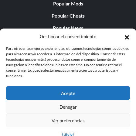
Popular Mods
Popular Cheats
Popular News
Gestionar el consentimiento
Popular Editorials
Para ofrecer las mejores experiencias, utilizamos tecnologías como las cookies
Popular Free Games
para almacenar y/o acceder a la información del dispositivo. Consentir estas
tecnologías nos permitirá procesar datos como el comportamiento de
LATEST UPDATES
navegación o identificaciones únicas en este sitio. No consentir o retirar el
consentimiento, puede afectar negativamente a ciertas características y
funciones.
Gothic 1 Remake Players Get a Long L...
Acepte
Denegar
© 1998 - 2026 MegaGames.com All rights reserved
Ver preferencias
Privacy Policy
Terms of Service
Manage Cookie
Settings
{título}