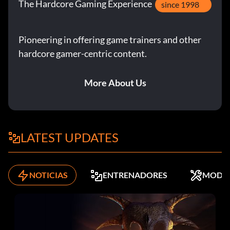
The Hardcore Gaming Experience
since 1998
Pioneering in offering game trainers and other
hardcore gamer-centric content.
More About Us
LATEST UPDATES
NOTICIAS
ENTRENADORES
MODS