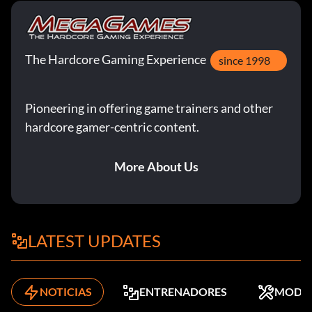
The Hardcore Gaming Experience
since 1998
Pioneering in offering game trainers and other
hardcore gamer-centric content.
More About Us
LATEST UPDATES
NOTICIAS
ENTRENADORES
MODS