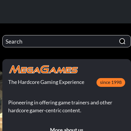
The Hardcore Gaming Experience
since 1998
Pioneering in offering game trainers and other
hardcore gamer-centric content.
More about us