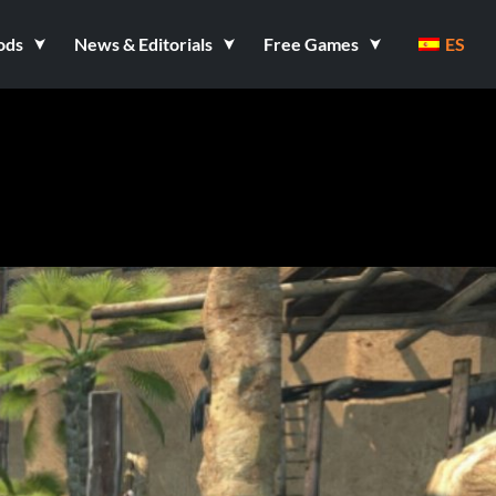
ods
News & Editorials
Free Games
ES