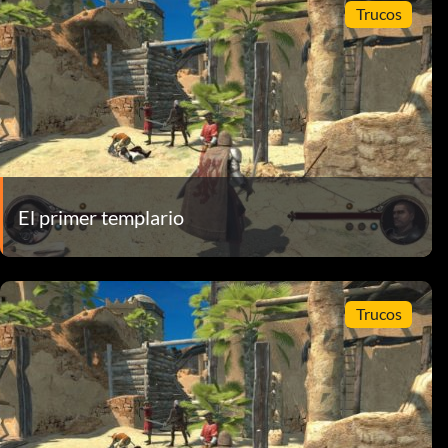
Trucos
El primer templario
Trucos