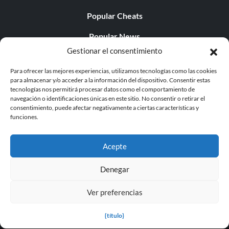
Popular Cheats
Popular News
Gestionar el consentimiento
Popular Editorials
Para ofrecer las mejores experiencias, utilizamos tecnologías como las cookies
Popular Free Games
para almacenar y/o acceder a la información del dispositivo. Consentir estas
tecnologías nos permitirá procesar datos como el comportamiento de
LATEST UPDATES
navegación o identificaciones únicas en este sitio. No consentir o retirar el
consentimiento, puede afectar negativamente a ciertas características y
funciones.
Palworld ya cuenta con dos versiones para móvil
independientes...
Acepte
Denegar
Ver preferencias
© 1998 - 2026 MegaGames.com All rights reserved
Privacy Policy
Terms of Service
Manage Cookie
{título}
Settings