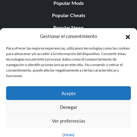
Popular Mods
Popular Cheats
Popular News
Gestionar el consentimiento
Popular Editorials
Para ofrecer las mejores experiencias, utilizamos tecnologías como las cookies
Popular Free Games
para almacenar y/o acceder a la información del dispositivo. Consentir estas
tecnologías nos permitirá procesar datos como el comportamiento de
LATEST UPDATES
navegación o identificaciones únicas en este sitio. No consentir o retirar el
consentimiento, puede afectar negativamente a ciertas características y
funciones.
Does This Hire Mean Anything for Tit...
Acepte
Denegar
© 1998 - 2026 MegaGames.com All rights reserved
Ver preferencias
Privacy Policy
Terms of Service
Manage Cookie
Settings
{título}