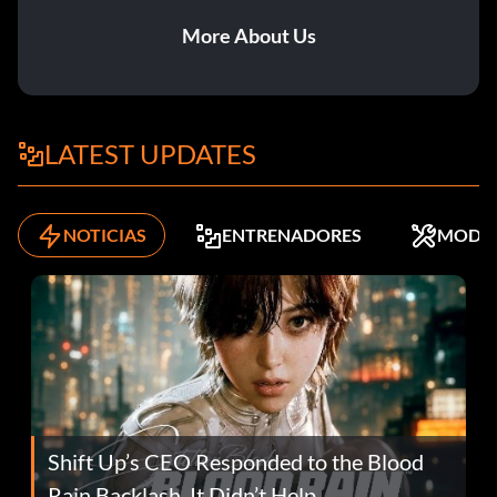
More About Us
LATEST UPDATES
NOTICIAS
ENTRENADORES
MODS
Shift Up’s CEO Responded to the Blood
Rain Backlash. It Didn’t Help.