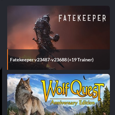
Fatekeeper v23487-v23688 (+19 Trainer)