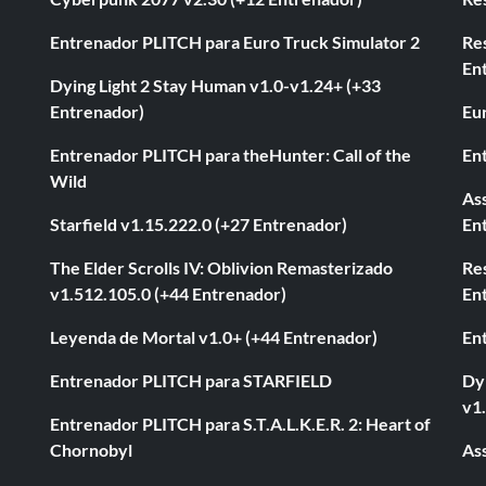
Entrenador PLITCH para Euro Truck Simulator 2
Re
En
Dying Light 2 Stay Human v1.0-v1.24+ (+33
Entrenador)
Eur
Entrenador PLITCH para theHunter: Call of the
En
Wild
As
Starfield v1.15.222.0 (+27 Entrenador)
En
The Elder Scrolls IV: Oblivion Remasterizado
Res
v1.512.105.0 (+44 Entrenador)
En
Leyenda de Mortal v1.0+ (+44 Entrenador)
En
Entrenador PLITCH para STARFIELD
Dyi
v1
Entrenador PLITCH para S.T.A.L.K.E.R. 2: Heart of
Chornobyl
As