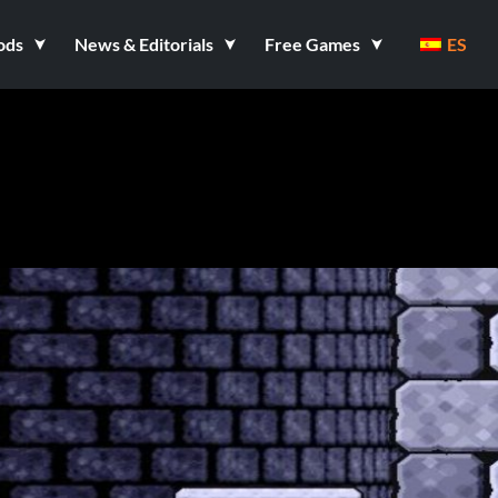
ods
News & Editorials
Free Games
ES