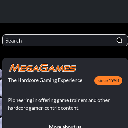
The Hardcore Gaming Experience
since 1998
Pioneering in offering game trainers and other
hardcore gamer-centric content.
More about us