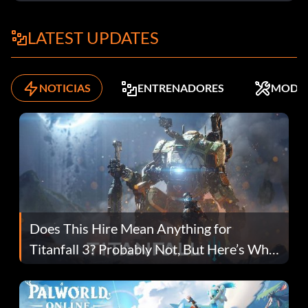
LATEST UPDATES
NOTICIAS
ENTRENADORES
MODS
Does This Hire Mean Anything for
Titanfall 3? Probably Not, But Here’s Why
Fans Are Hopeful