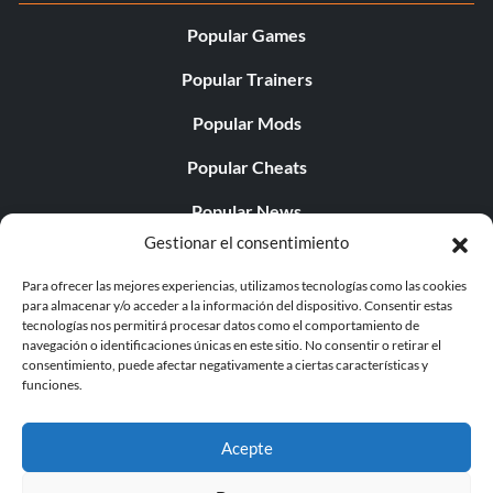
Popular Games
Popular Trainers
Popular Mods
Popular Cheats
Popular News
Gestionar el consentimiento
Popular Editorials
Para ofrecer las mejores experiencias, utilizamos tecnologías como las cookies
Popular Free Games
para almacenar y/o acceder a la información del dispositivo. Consentir estas
tecnologías nos permitirá procesar datos como el comportamiento de
LATEST UPDATES
navegación o identificaciones únicas en este sitio. No consentir o retirar el
consentimiento, puede afectar negativamente a ciertas características y
funciones.
 Tr...
Palworld ya cuenta con dos versiones para
independientes...
Acepte